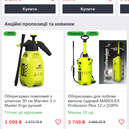
Купити
Купити
Акційні пропозиції та новинки
–20%
Новинка
–20%
Обприскувач помповий з
Обприскувач для побілки
штангою 30 см Marolex 3 л
вапном садовий MAROLEX
Master Ergo ручний
Profession Plus 12 л [100%
[Оригінал]
Оригінал]
Готово до відправки
Менше 10 од.
1 099
3 749
₴
₴
1 373,75 ₴
4 686,25 ₴