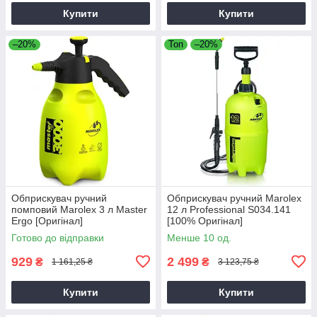
Купити
Купити
–20%
Топ
–20%
Обприскувач ручний
Обприскувач ручний Marolex
помповий Marolex 3 л Master
12 л Professional S034.141
Ergo [Оригінал]
[100% Оригінал]
Готово до відправки
Менше 10 од.
929
2 499
₴
₴
1 161,25 ₴
3 123,75 ₴
Купити
Купити