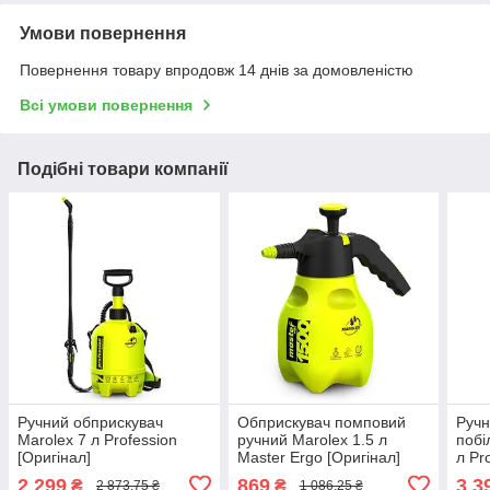
Умови повернення
Повернення товару впродовж 14 днів за домовленістю
Всі умови повернення
Подібні товари компанії
Ручний обприскувач
Обприскувач помповий
Ручн
Marolex 7 л Profession
ручний Marolex 1.5 л
побі
[Оригінал]
Master Ergo [Оригінал]
л Pr
Ориг
2 299
869
3 3
₴
₴
2 873,75 ₴
1 086,25 ₴