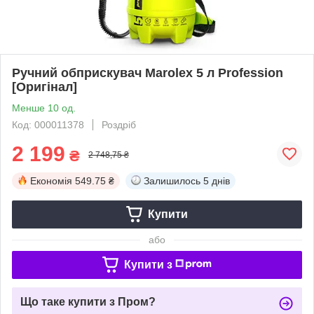
Ручний обприскувач Marolex 5 л Profession
[Оригінал]
Менше 10 од.
Код: 000011378
Роздріб
2 199
₴
2 748,75 ₴
Економія
549.75 ₴
Залишилось
5 днів
Купити
або
Купити з
Що таке купити з Пром?