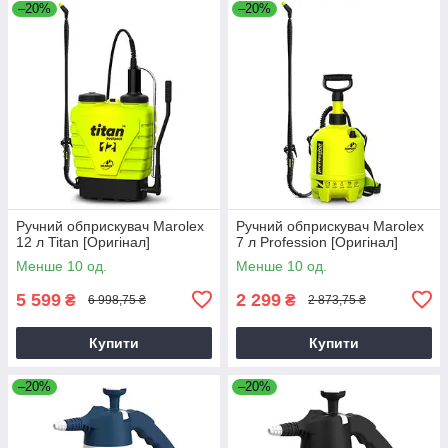
–20%
–20%
Ручний обприскувач Marolex
Ручний обприскувач Marolex
12 л Titan [Оригінал]
7 л Profession [Оригінал]
Менше 10 од.
Менше 10 од.
5 599
2 299
₴
₴
6 998,75 ₴
2 873,75 ₴
Купити
Купити
–20%
–20%