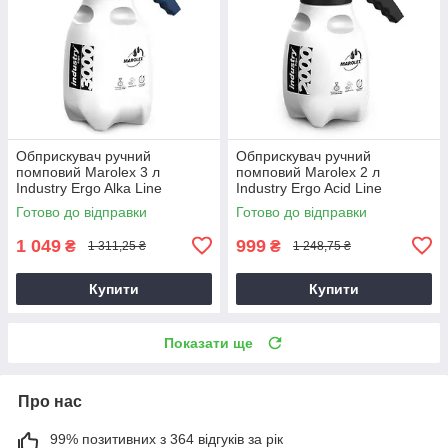
Обприскувач ручний
Обприскувач ручний
помповий Marolex 3 л
помповий Marolex 2 л
Industry Ergo Alka Line
Industry Ergo Acid Line
[Оригінал]
[Оригінал]
Готово до відправки
Готово до відправки
1 049
999
₴
₴
1 311,25 ₴
1 248,75 ₴
Купити
Купити
Показати ще
Про нас
99% позитивних з 364 відгуків за рік