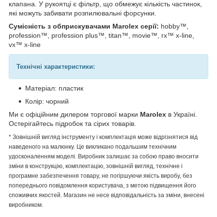
клапана. У рукоятці є фільтр, що обмежує кількість частинок,
які можуть забивати розпилювальні форсунки.
Сумісність з обприскувачами Marolex серії:
hobby™,
profession™, profession plus™, titan™, movie™, rx™ x-line,
vx™ x-line
Технічні характеристики:
Матеріал: пластик
Колір: чорний
Ми є офіційним дилером торгової марки
Marolex
в Україні.
Остерігайтесь підробок та сірих товарів.
* Зовнішній вигляд інструменту і комплектація може відрізнятися від
наведеного на малюнку. Це викликано подальшим технічним
удосконаленням моделі. Виробник залишає за собою право вносити
зміни в конструкцію, комплектацію, зовнішній вигляд, технічне і
програмне забезпечення товару, не погіршуючи якість виробу, без
попереднього повідомлення користувача, з метою підвищення його
споживчих якостей. Магазин не несе відповідальність за зміни, внесені
виробником.