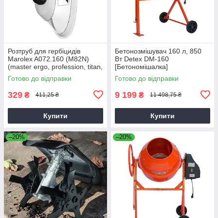
Розтруб для гербіцидів
Бетонозмішувач 160 л, 850
Marolex A072.160 (M82N)
Вт Detex DM-160
(master ergo, profession, titan,
[Бетономішалка]
x-line)
Готово до відправки
Готово до відправки
329
9 199
₴
₴
411,25 ₴
11 498,75 ₴
Купити
Купити
–20%
–20%