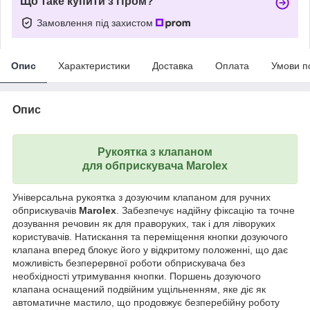
Що таке купити з Пром?
Замовлення під захистом
Опис
Характеристики
Доставка
Оплата
Умови п
Опис
Рукоятка з клапаном
для обприскувача
Marolex
Універсальна рукоятка з дозуючим клапаном для ручних
обприскувачів
Marolex
. Забезпечує надійну фіксацію та точне
дозування речовин як для праворуких, так і для ліворуких
користувачів. Натискання та переміщення кнопки дозуючого
клапана вперед блокує його у відкритому положенні, що дає
можливість безперервної роботи обприскувача без
необхідності утримування кнопки. Поршень дозуючого
клапана оснащений подвійним ущільненням, яке діє як
автоматичне мастило, що продовжує безперебійну роботу