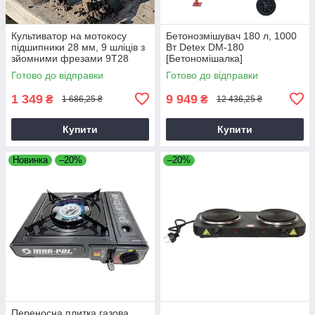
Культиватор на мотокосу
Бетонозмішувач 180 л, 1000
підшипники 28 мм, 9 шліців з
Вт Detex DM-180
зйомними фрезами 9T28
[Бетономішалка]
Готово до відправки
Готово до відправки
1 349
9 949
₴
₴
1 686,25 ₴
12 436,25 ₴
Купити
Купити
Новинка
–20%
–20%
Переносна плитка газова