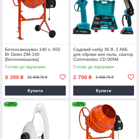
Бетонозмішувач 140 л, 650
Садовий набір 36 В, 2 АКБ
Вт Detex DM-140
для обрізки міні пила, сікатор
[Бетономішалка]
Commandoz CD-009M
Готово до відправки
Готово до відправки
8 399
2 799
₴
₴
10 498,75 ₴
3 498,75 ₴
Купити
Купити
–20%
–20%