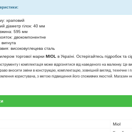
теристики:
му: храповий
й діаметр гілок: 40 мм
вжина: 595 мм
кояток: двокомпонентне
 вигнута
звия: високовуглецева сталь
дилером торгової марки
MIOL
в Україні. Остерігайтесь підробок та сі
інструменту і комплектація може відрізнятися від наведеного на малюнку. Це
аво вносити зміни в конструкцію, комплектацію, зовнішній вигляд, технічне і 
млення користувача, з метою підвищення його споживчих якостей. Магазин не 
ки
Miol