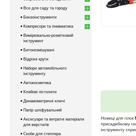
Все для саду та городу
Бензоінструменти
Компресори та пневматика
Вимірювально-розмітковий
інструмент
Бетонозмішувачі
Відрізні круги
Набори автомобільного
інструменту
Автокосметика
Клейові пістолети
Динамометричні ключі
Папір шліфувальний
Ножиці для гілок
Аксесуари та витратні матеріали
присадибному гос
для верстатів
інструменту спри
Скоби для степлера