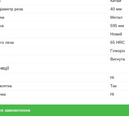
к
Китай
іаметр реза
40 мм
тки
Метал
на
595 мм
Новий
ого леза
65 HRC
Гілкоріз
Вигнута
кції
Ні
коятка
Так
чка
Ні
ля замовлення