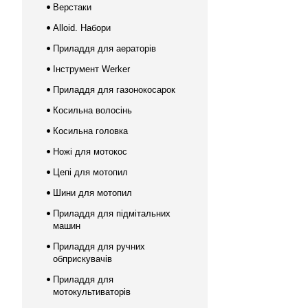
Верстаки
Alloid. Набори
Приладдя для аераторів
Інструмент Werker
Приладдя для газонокосарок
Косильна волосінь
Косильна головка
Ножі для мотокос
Цепі для мотопил
Шини для мотопил
Приладдя для підмітальних
машин
Приладдя для ручних
обприскувачів
Приладдя для
мотокультиваторів