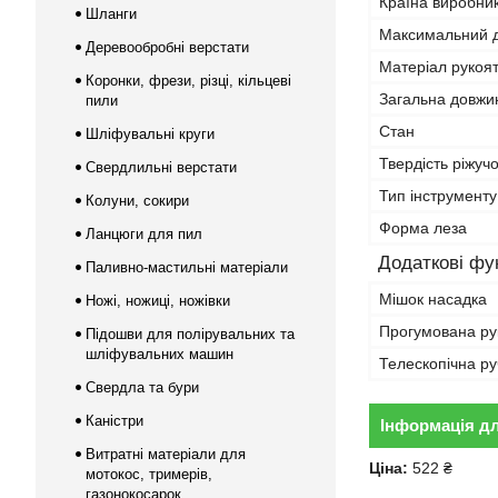
Країна виробни
Шланги
Максимальний д
Деревообробні верстати
Матеріал рукоя
Коронки, фрези, різці, кільцеві
Загальна довжи
пили
Стан
Шліфувальні круги
Твердість ріжуч
Свердлильні верстати
Тип інструменту
Колуни, сокири
Форма леза
Ланцюги для пил
Додаткові фун
Паливно-мастильні матеріали
Мішок насадка
Ножі, ножиці, ножівки
Прогумована ру
Підошви для полірувальних та
шліфувальних машин
Телескопічна ру
Свердла та бури
Каністри
Інформація д
Витратні матеріали для
Ціна:
522 ₴
мотокос, тримерів,
газонокосарок