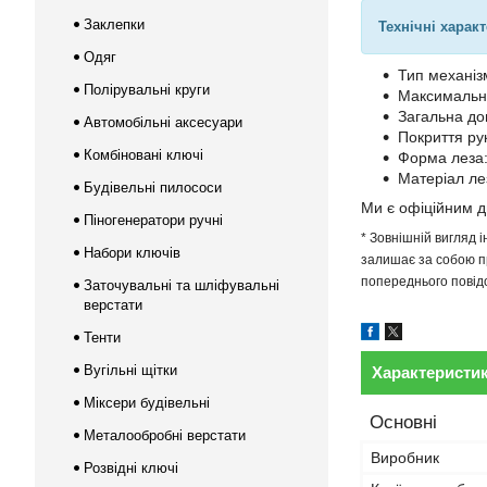
Заклепки
Технічні харак
Одяг
Тип механіз
Полірувальні круги
Максимальни
Загальна до
Автомобільні аксесуари
Покриття ру
Комбіновані ключі
Форма леза:
Матеріал ле
Будівельні пилососи
Ми є офіційним 
Піногенератори ручні
* Зовнішній вигляд 
Набори ключів
залишає за собою пр
попереднього повідо
Заточувальні та шліфувальні
верстати
Тенти
Вугільні щітки
Характеристи
Міксери будівельні
Основні
Металообробні верстати
Виробник
Розвідні ключі