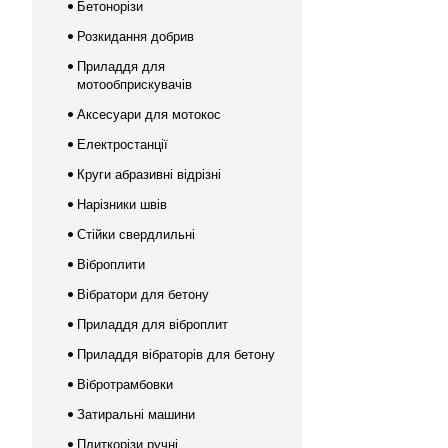
Бетонорізи
Розкидання добрив
Приладдя для
мотообприскувачів
Аксесуари для мотокос
Електростанції
Круги абразивні відрізні
Нарізники швів
Стійки свердлильні
Віброплити
Вібратори для бетону
Приладдя для віброплит
Приладдя вібраторів для бетону
Вібротрамбовки
Затиральні машини
Плиткорізи ручні