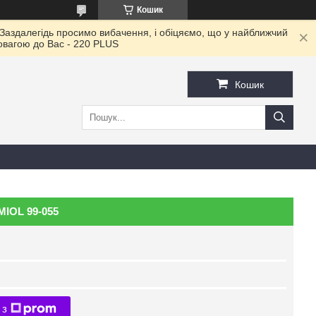
Кошик
 Заздалегідь просимо вибачення, і обіцяємо, що у найближчий
повагою до Ваc - 220 PLUS
Кошик
MIOL 99-055
 з