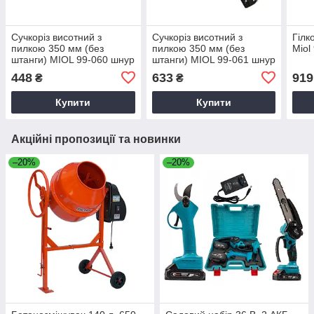
Сучкоріз висотний з
Сучкоріз висотний з
Гілк
пилкою 350 мм (без
пилкою 350 мм (без
Miol
штанги) MIOL 99-060 шнур
штанги) MIOL 99-061 шнур
2.5 м
5.5 м
448
633
919
₴
₴
Купити
Купити
Акційні пропозиції та новинки
–20%
–20%