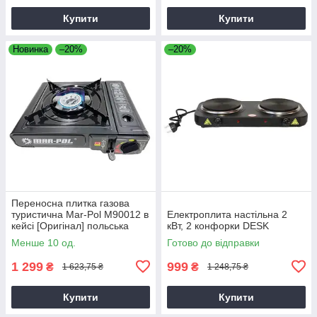
Купити
Купити
Новинка
–20%
–20%
Переносна плитка газова
туристична Mar-Pol M90012 в
Електроплита настільна 2
кейсі [Оригінал] польська
кВт, 2 конфорки DESK
Менше 10 од.
Готово до відправки
1 299
999
₴
₴
1 623,75 ₴
1 248,75 ₴
Купити
Купити