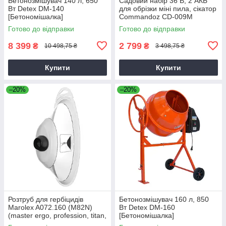
Бетонозмішувач 140 л, 650
Садовий набір 36 В, 2 АКБ
Вт Detex DM-140
для обрізки міні пила, сікатор
[Бетономішалка]
Commandoz CD-009M
Готово до відправки
Готово до відправки
8 399
2 799
₴
₴
10 498,75 ₴
3 498,75 ₴
Купити
Купити
–20%
–20%
Розтруб для гербіцидів
Бетонозмішувач 160 л, 850
Marolex A072.160 (M82N)
Вт Detex DM-160
(master ergo, profession, titan,
[Бетономішалка]
x-line)