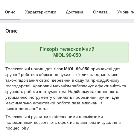
Опис
Характеристики
Доставка
Оплата
Умови п
Опис
Гілкоріз телескопічний
MIOL 99-050
Телескопічні ножиці для гілок
MIOL 99-050
призначені для
зручної роботи з обрізання сухих і зів'ялих гілок, можливе
також підрізання свіжої деревини в саду та присадибному
господарстві. Храповий механізм забезпечує ефективність та
зручність роботи інструментом. Надійному захопленню та
утриманню інструменту сприяють прорезинені ручки. Для
максимально ефективної роботи леза виконані із
високолегованої сталі.
Телескопічні рукоятки з фіксованими проміжними
положеннями дозволяють ефективно змінювати зусилля в
процесі різу.