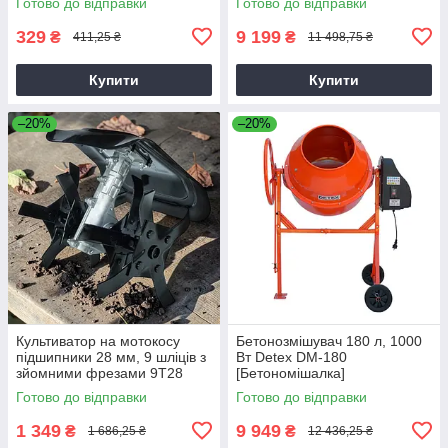
Готово до відправки
Готово до відправки
329
9 199
₴
₴
411,25 ₴
11 498,75 ₴
Купити
Купити
–20%
–20%
Культиватор на мотокосу
Бетонозмішувач 180 л, 1000
підшипники 28 мм, 9 шліців з
Вт Detex DM-180
зйомними фрезами 9T28
[Бетономішалка]
Готово до відправки
Готово до відправки
1 349
9 949
₴
₴
1 686,25 ₴
12 436,25 ₴