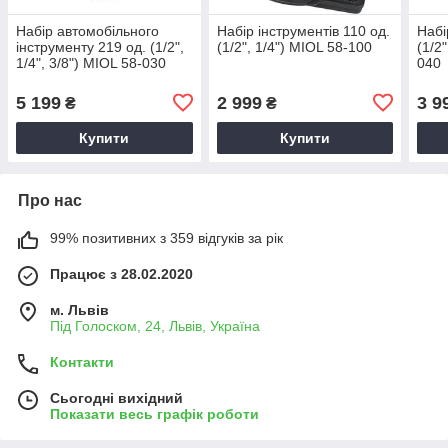
Набір автомобільного
Набір інструментів 110 од.
Набі
інструменту 219 од. (1/2",
(1/2", 1/4") MIOL 58-100
(1/2"
1/4", 3/8") MIOL 58-030
040
5 199
2 999
3 9
₴
₴
Купити
Купити
Про нас
99% позитивних з 359 відгуків за рік
Працює з 28.02.2020
м. Львів
Під Голоском, 24, Львів, Україна
Контакти
Сьогодні вихідний
Показати весь графік роботи