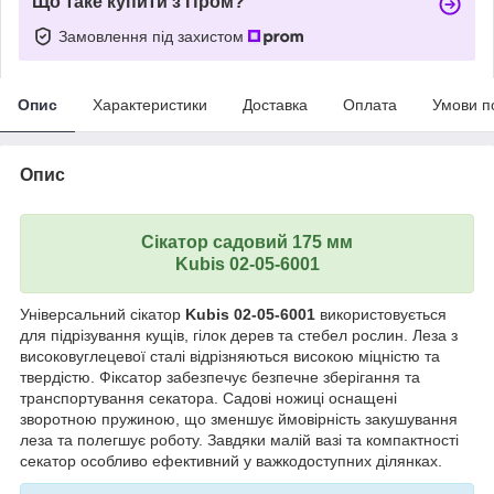
Що таке купити з Пром?
Замовлення під захистом
Опис
Характеристики
Доставка
Оплата
Умови п
Опис
Сікатор садовий 175 мм
Kubis 02-05-6001
Універсальний сікатор
Kubis 02-05-6001
використовується
для підрізування кущів, гілок дерев та стебел рослин. Леза з
високовуглецевої сталі відрізняються високою міцністю та
твердістю. Фіксатор забезпечує безпечне зберігання та
транспортування секатора. Садові ножиці оснащені
зворотною пружиною, що зменшує ймовірність закушування
леза та полегшує роботу. Завдяки малій вазі та компактності
секатор особливо ефективний у важкодоступних ділянках.