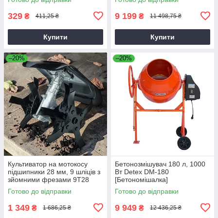
329
9 199
₴
₴
411,25 ₴
11 498,75 ₴
Купити
Купити
–20%
–20%
Культиватор на мотокосу
Бетонозмішувач 180 л, 1000
підшипники 28 мм, 9 шліців з
Вт Detex DM-180
зйомними фрезами 9T28
[Бетономішалка]
Готово до відправки
Готово до відправки
1 349
9 949
₴
₴
1 686,25 ₴
12 436,25 ₴