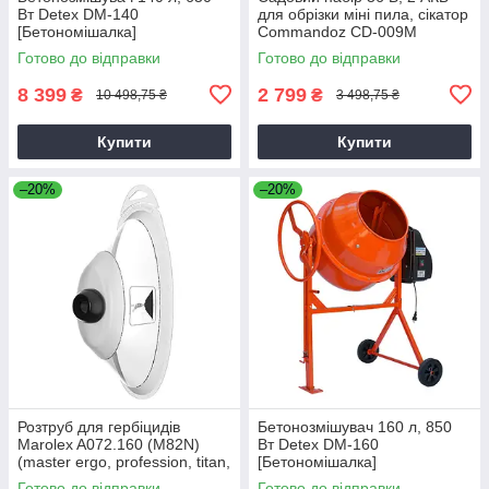
Вт Detex DM-140
для обрізки міні пила, сікатор
[Бетономішалка]
Commandoz CD-009M
Готово до відправки
Готово до відправки
8 399
2 799
₴
₴
10 498,75 ₴
3 498,75 ₴
Купити
Купити
–20%
–20%
Розтруб для гербіцидів
Бетонозмішувач 160 л, 850
Marolex A072.160 (M82N)
Вт Detex DM-160
(master ergo, profession, titan,
[Бетономішалка]
x-line)
Готово до відправки
Готово до відправки