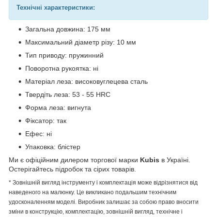
Технічні характеристики:
Загальна довжина: 175 мм
Максимальний діаметр різу: 10 мм
Тип приводу: пружинний
Поворотна рукоятка: ні
Матеріал леза: високовуглецева сталь
Твердіть леза: 53 - 55 HRC
Форма леза: вигнута
Фіксатор: так
Ефес: ні
Упаковка: блістер
Ми є офіційним дилером торгової марки
Kubis
в Україні.
Остерігайтесь підробок та сірих товарів.
* Зовнішній вигляд інструменту і комплектація може відрізнятися від
наведеного на малюнку. Це викликано подальшим технічним
удосконаленням моделі. Виробник залишає за собою право вносити
зміни в конструкцію, комплектацію, зовнішній вигляд, технічне і