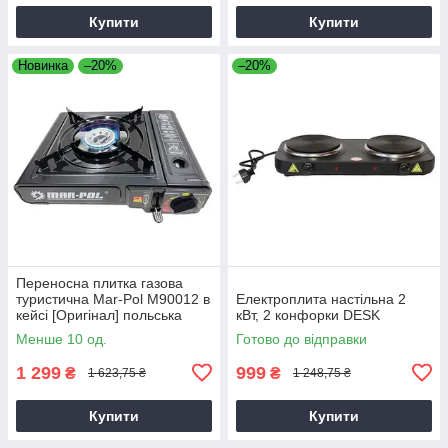
Купити
Купити
Новинка
–20%
–20%
Переносна плитка газова
туристична Mar-Pol M90012 в
Електроплита настільна 2
кейсі [Оригінал] польська
кВт, 2 конфорки DESK
Менше 10 од.
Готово до відправки
1 299
999
₴
₴
1 623,75 ₴
1 248,75 ₴
Купити
Купити