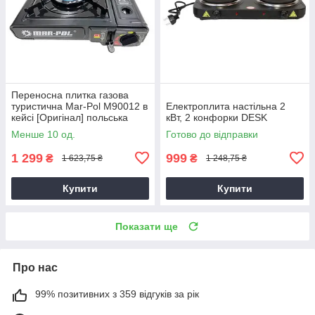
Переносна плитка газова
туристична Mar-Pol M90012 в
Електроплита настільна 2
кейсі [Оригінал] польська
кВт, 2 конфорки DESK
Менше 10 од.
Готово до відправки
1 299
999
₴
₴
1 623,75 ₴
1 248,75 ₴
Купити
Купити
Показати ще
Про нас
99% позитивних з 359 відгуків за рік