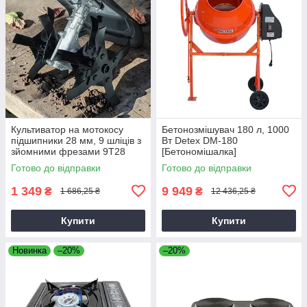
Культиватор на мотокосу
Бетонозмішувач 180 л, 1000
підшипники 28 мм, 9 шліців з
Вт Detex DM-180
зйомними фрезами 9T28
[Бетономішалка]
Готово до відправки
Готово до відправки
1 349
9 949
₴
₴
1 686,25 ₴
12 436,25 ₴
Купити
Купити
Новинка
–20%
–20%