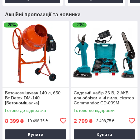
Акційні пропозиції та новинки
–20%
–20%
Бетонозмішувач 140 л, 650
Садовий набір 36 В, 2 АКБ
Вт Detex DM-140
для обрізки міні пила, сікатор
[Бетономішалка]
Commandoz CD-009M
Готово до відправки
Готово до відправки
8 399
2 799
₴
₴
10 498,75 ₴
3 498,75 ₴
Купити
Купити