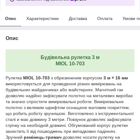
Опис
Характеристики
Доставка
Оплата
Умови п
Опис
Будівельна рулетка 3 м
MIOL 10-703
Рулетка
MIOL 10-703
з обрезиненим корпусом
3 м × 16 мм
використовується для проведення різних вимірювань на
будівельних майданчиках або майстернях. Магнітний гак
дозволяє надійно зафіксувати полотно на металевих виробах
та значно спростити вимірювальні роботи. Вимірювальне
полотно з великим шрифтом оснащене матовим покриттям,
що робить роботу зручнішою. Виготовлено з інструментальної
сталі и має довжину 3 метри. Повзунок дозволяє зафіксувати
стрічку на необхідній довжині. Обгумований корпус рулетки
захистить її від пошкоджень при випадкових падіннях.
Зручний
ремінець-тримач
дозволяє носити рулетку на