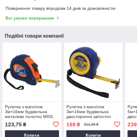
Повернення товару впродовж 14 днів за домовленістю
Всі умови повернення
Подібні товари компанії
Рулетка з магнітом
Рулетка з магнітом
Руле
3м×16мм будівельна
3м×16мм будівельна
5м×1
металеве полотно MIOL
двостороння автостоп
двос
10-830
Kubis 05-01-3316
Kubi
123,75
169
239
₴
₴
211,25 ₴
Купити
Купити