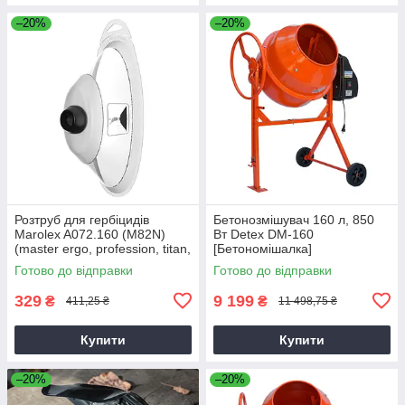
–20%
–20%
Розтруб для гербіцидів
Бетонозмішувач 160 л, 850
Marolex A072.160 (M82N)
Вт Detex DM-160
(master ergo, profession, titan,
[Бетономішалка]
x-line)
Готово до відправки
Готово до відправки
329
9 199
₴
₴
411,25 ₴
11 498,75 ₴
Купити
Купити
–20%
–20%