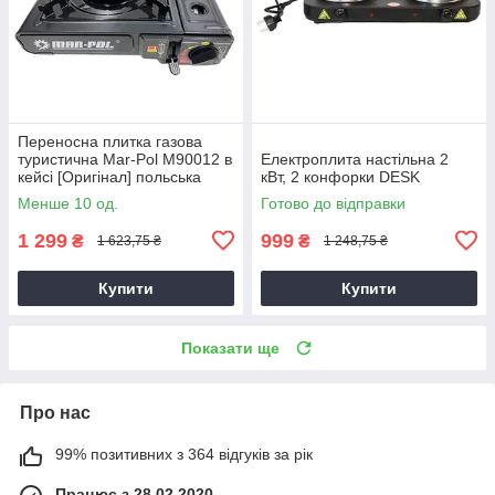
Переносна плитка газова
туристична Mar-Pol M90012 в
Електроплита настільна 2
кейсі [Оригінал] польська
кВт, 2 конфорки DESK
Менше 10 од.
Готово до відправки
1 299
999
₴
₴
1 623,75 ₴
1 248,75 ₴
Купити
Купити
Показати ще
Про нас
99% позитивних з 364 відгуків за рік
Працює з 28.02.2020