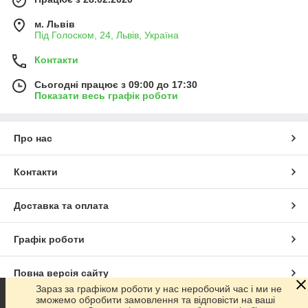
м. Львів
Під Голоском, 24, Львів, Україна
Контакти
Сьогодні працює з 09:00 до 17:30
Показати весь графік роботи
Про нас
Контакти
Доставка та оплата
Графік роботи
Повна версія сайту
Зараз за графіком роботи у нас неробочий час і ми не
зможемо обробити замовлення та відповісти на ваші
Сайт створено на маркетплейсі
Prom.ua