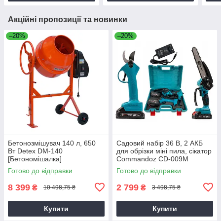
Акційні пропозиції та новинки
–20%
–20%
Бетонозмішувач 140 л, 650
Садовий набір 36 В, 2 АКБ
Вт Detex DM-140
для обрізки міні пила, сікатор
[Бетономішалка]
Commandoz CD-009M
Готово до відправки
Готово до відправки
8 399
2 799
₴
₴
10 498,75 ₴
3 498,75 ₴
Купити
Купити