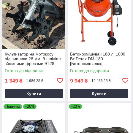
Культиватор на мотокосу
Бетонозмішувач 180 л, 1000
підшипники 28 мм, 9 шліців з
Вт Detex DM-180
зйомними фрезами 9T28
[Бетономішалка]
Готово до відправки
Готово до відправки
1 349
9 949
₴
₴
1 686,25 ₴
12 436,25 ₴
Купити
Купити
Новинка
–20%
–20%