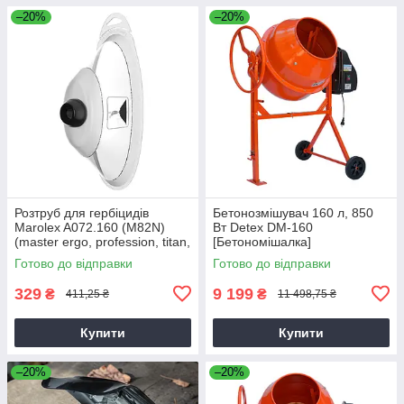
–20%
–20%
Розтруб для гербіцидів
Бетонозмішувач 160 л, 850
Marolex A072.160 (M82N)
Вт Detex DM-160
(master ergo, profession, titan,
[Бетономішалка]
x-line)
Готово до відправки
Готово до відправки
329
9 199
₴
₴
411,25 ₴
11 498,75 ₴
Купити
Купити
–20%
–20%