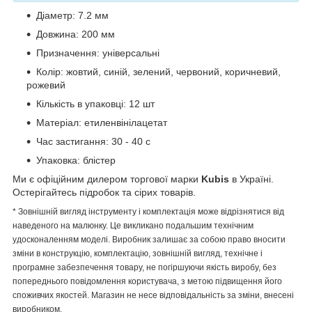
Діаметр: 7.2 мм
Довжина: 200 мм
Призначення: універсальні
Колір: жовтий, синій, зелений, червоний, коричневий,
рожевий
Кількість в упаковці: 12 шт
Матеріал: етиленвінілацетат
Час застигання: 30 - 40 с
Упаковка: блістер
Ми є офіційним дилером торгової марки
Kubis
в Україні.
Остерігайтесь підробок та сірих товарів.
* Зовнішній вигляд інструменту і комплектація може відрізнятися від
наведеного на малюнку. Це викликано подальшим технічним
удосконаленням моделі. Виробник залишає за собою право вносити
зміни в конструкцію, комплектацію, зовнішній вигляд, технічне і
програмне забезпечення товару, не погіршуючи якість виробу, без
попереднього повідомлення користувача, з метою підвищення його
споживчих якостей. Магазин не несе відповідальність за зміни, внесені
виробником.