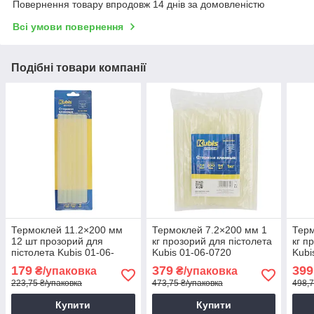
Повернення товару впродовж 14 днів за домовленістю
Всі умови повернення
Подібні товари компанії
Термоклей 11.2×200 мм
Термоклей 7.2×200 мм 1
Терм
12 шт прозорий для
кг прозорий для пістолета
кг п
пістолета Kubis 01-06-
Kubis 01-06-0720
Kubi
1122
179
379
399
₴/упаковка
₴/упаковка
223,75 ₴/упаковка
473,75 ₴/упаковка
498,7
Купити
Купити