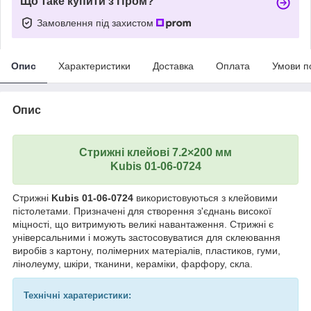
Що таке купити з Пром?
Замовлення під захистом
Опис
Характеристики
Доставка
Оплата
Умови п
Опис
Стрижні клейові 7.2×200 мм
Kubis 01-06-0724
Стрижні
Kubis 01-06-0724
використовуються з клейовими
пістолетами. Призначені для створення з'єднань високої
міцності, що витримують великі навантаження. Стрижні є
універсальними і можуть застосовуватися для склеювання
виробів з картону, полімерних матеріалів, пластиков, гуми,
лінолеуму, шкіри, тканини, кераміки, фарфору, скла.
Технічні харатеристики: