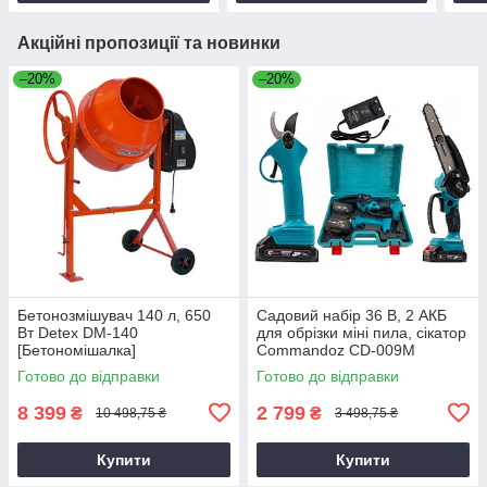
Акційні пропозиції та новинки
–20%
–20%
Бетонозмішувач 140 л, 650
Садовий набір 36 В, 2 АКБ
Вт Detex DM-140
для обрізки міні пила, сікатор
[Бетономішалка]
Commandoz CD-009M
Готово до відправки
Готово до відправки
8 399
2 799
₴
₴
10 498,75 ₴
3 498,75 ₴
Купити
Купити