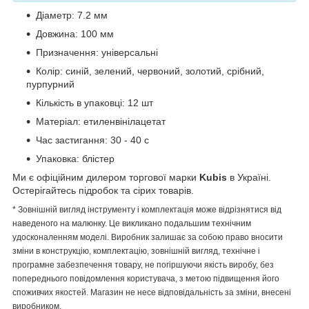
Діаметр: 7.2 мм
Довжина: 100 мм
Призначення: універсальні
Колір: синій, зелений, червоний, золотий, срібний,
пурпурний
Кількість в упаковці: 12 шт
Матеріал: етиленвінілацетат
Час застигання: 30 - 40 с
Упаковка: блістер
Ми є офіційним дилером торгової марки
Kubis
в Україні.
Остерігайтесь підробок та сірих товарів.
* Зовнішній вигляд інструменту і комплектація може відрізнятися від
наведеного на малюнку. Це викликано подальшим технічним
удосконаленням моделі. Виробник залишає за собою право вносити
зміни в конструкцію, комплектацію, зовнішній вигляд, технічне і
програмне забезпечення товару, не погіршуючи якість виробу, без
попереднього повідомлення користувача, з метою підвищення його
споживчих якостей. Магазин не несе відповідальність за зміни, внесені
виробником.