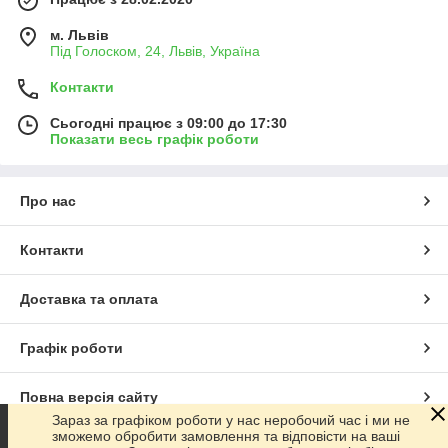
м. Львів
Під Голоском, 24, Львів, Україна
Контакти
Сьогодні працює з 09:00 до 17:30
Показати весь графік роботи
Про нас
Контакти
Доставка та оплата
Графік роботи
Повна версія сайту
Зараз за графіком роботи у нас неробочий час і ми не
зможемо обробити замовлення та відповісти на ваші
Сайт створено на маркетплейсі
Prom.ua