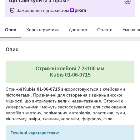
Що таке купити з Пром?
Замовлення під захистом
Опис
Характеристики
Доставка
Оплата
Умови п
Опис
Стрижні клейові 7.2×100 мм
Kubis 01-06-0715
Стрижні
Kubis 01-06-0715
використовуються з клейовими
пістолетами. Призначені для створення з'єднань високої
міцності, що витримують великі навантаження. Стрижні є
універсальними і можуть застосовуватися для склеювання
виробів з картону, полімерних матеріалів, пластиков, гуми,
лінолеуму, шкіри, тканини, кераміки, фарфору, скла.
Технічні харатеристики: