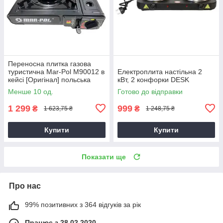
Переносна плитка газова
туристична Mar-Pol M90012 в
Електроплита настільна 2
кейсі [Оригінал] польська
кВт, 2 конфорки DESK
Менше 10 од.
Готово до відправки
1 299
999
₴
₴
1 623,75 ₴
1 248,75 ₴
Купити
Купити
Показати ще
Про нас
99% позитивних з 364 відгуків за рік
Працює з 28.02.2020