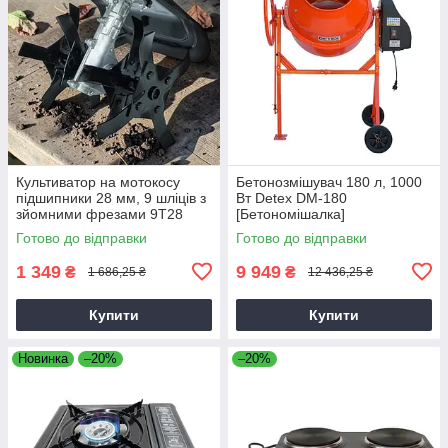
Культиватор на мотокосу
Бетонозмішувач 180 л, 1000
підшипники 28 мм, 9 шліців з
Вт Detex DM-180
зйомними фрезами 9T28
[Бетономішалка]
Готово до відправки
Готово до відправки
1 349
9 949
₴
₴
1 686,25 ₴
12 436,25 ₴
Купити
Купити
Новинка
–20%
–20%