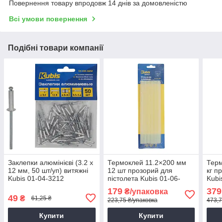
Повернення товару впродовж 14 днів за домовленістю
Всі умови повернення
Подібні товари компанії
Заклепки алюмінієві (3.2 х
Термоклей 11.2×200 мм
Терм
12 мм, 50 шт/уп) витяжні
12 шт прозорий для
кг п
Kubis 01-04-3212
пістолета Kubis 01-06-
Kubi
1122
179
379
₴/упаковка
49
₴
61,25 ₴
223,75 ₴/упаковка
473,7
Купити
Купити