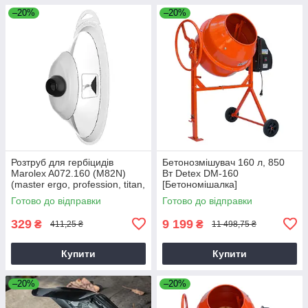
–20%
–20%
Розтруб для гербіцидів
Бетонозмішувач 160 л, 850
Marolex A072.160 (M82N)
Вт Detex DM-160
(master ergo, profession, titan,
[Бетономішалка]
x-line)
Готово до відправки
Готово до відправки
329
9 199
₴
₴
411,25 ₴
11 498,75 ₴
Купити
Купити
–20%
–20%