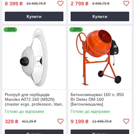
8 399
2 799
₴
₴
10 498,75 ₴
3 498,75 ₴
Купити
Купити
–20%
–20%
Розтруб для гербіцидів
Бетонозмішувач 160 л, 850
Marolex A072.160 (M82N)
Вт Detex DM-160
(master ergo, profession, titan,
[Бетономішалка]
x-line)
Готово до відправки
Готово до відправки
329
9 199
₴
₴
411,25 ₴
11 498,75 ₴