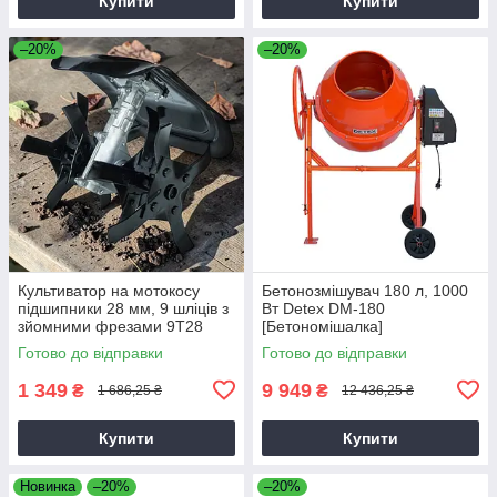
Купити
Купити
–20%
–20%
Культиватор на мотокосу
Бетонозмішувач 180 л, 1000
підшипники 28 мм, 9 шліців з
Вт Detex DM-180
зйомними фрезами 9T28
[Бетономішалка]
Готово до відправки
Готово до відправки
1 349
9 949
₴
₴
1 686,25 ₴
12 436,25 ₴
Купити
Купити
Новинка
–20%
–20%