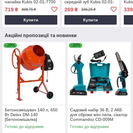
напайки Kubis 02-01-7700
середній зуб Kubis 02-01-
Kubi
тефлонове покриття
9300
719
269
339
₴
₴
898,75 ₴
336,25 ₴
Купити
Купити
Акційні пропозиції та новинки
–20%
–20%
Бетонозмішувач 140 л, 650
Садовий набір 36 В, 2 АКБ
Вт Detex DM-140
для обрізки міні пила, сікатор
[Бетономішалка]
Commandoz CD-009M
Готово до відправки
Готово до відправки