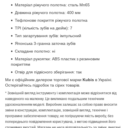
Матеріал ріжучого полотна: сталь Mn65
Довжина ріжучого полотна: 400 мм
Тефлонове покриття ріжучого полотна
TPI (кількість зубів на дюйм): 7
Тип загартування зубів: імпульсний
Японська 3-гранна заточка зубів
Складане полотно: ні
Матеріал рукоятки: ABS пластик з резиновим
покриттям
Отвір для підвісного зберігання: так
Ми є офіційним дилером торгової марки
Kubis
в Україні.
Остерігайтесь підробок та сірих товарів.
* Зовнішній вигляд інструменту і комплектація може відрізнятися від
наведеного на малюнку. Це викликано подальшим технічним
удосконаленням моделі. Виробник залишає за собою право вносити
зміни в конструкцію, комплектацію, зовнішній вигляд, технічне і
програмне забезпечення товару, не погіршуючи якість виробу, без
попереднього повідомлення користувача, з метою підвищення його
споживчих якостей. Магазин не несе відповідальність за зміни, внесені