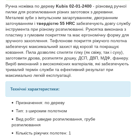
Ручна ножівка по дереву
Kubis 02-01-2400
- різновид ручної
пилки для розпилювання різних заготовок з деревини.
Металеві зуби з імпульсним загартуванням, двогранним
заточуванням і
твердістю 55 HRC
забезпечують довгу службу
інструмента при різному розпилюванні. Рукоятка виконана з
пластику з гумовим покриттям та має ергономічну форму для
зручного захоплення. Тефлонове покриття ріжучого полотна
забезпечує максимальний захист від корозії та покращує
ковзання. Пила дозволяє спиляти гілку (як свіжу, так і суху),
заготовити дрова, розпиляти дошку, ДСП, ДВП, МДФ, фанеру.
Виріб виконаний з високоякісних матеріалів, які забезпечують
тривалий термін служби та ефективний результат при
максимально легкій експлуатації.
Технічні характеристики:
Призначення: по дереву
Тип: з широким полотном
Вид робіт: швидке розпилювання, грубе
розпилювання
Кількість ріжучих полотен: 1