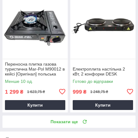
Переносна плитка газова
туристична Mar-Pol M90012 в
Електроплита настільна 2
кейсі [Оригінал] польська
кВт, 2 конфорки DESK
Менше 10 од.
Готово до відправки
1 299
999
₴
₴
1 623,75 ₴
1 248,75 ₴
Купити
Купити
Показати ще