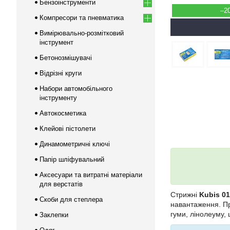
Бензоінструменти
–2
Компресори та пневматика
Вимірювально-розмітковий
інструмент
Бетонозмішувачі
Відрізні круги
Набори автомобільного
інструменту
Автокосметика
Клейові пістолети
Динамометричні ключі
Папір шліфувальний
Аксесуари та витратні матеріали
для верстатів
Стрижні
Kubis 01
Скоби для степлера
навантаження. Пр
гуми, лінолеуму, 
Заклепки