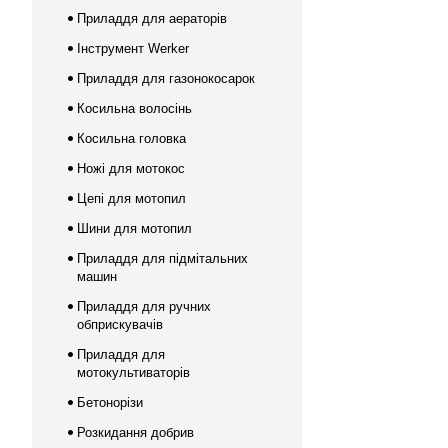
Приладдя для аераторів
Інструмент Werker
Приладдя для газонокосарок
Косильна волосінь
Косильна головка
Ножі для мотокос
Цепі для мотопил
Шини для мотопил
Приладдя для підмітальних
машин
Приладдя для ручних
обприскувачів
Приладдя для
мотокультиваторів
Бетонорізи
Розкидання добрив