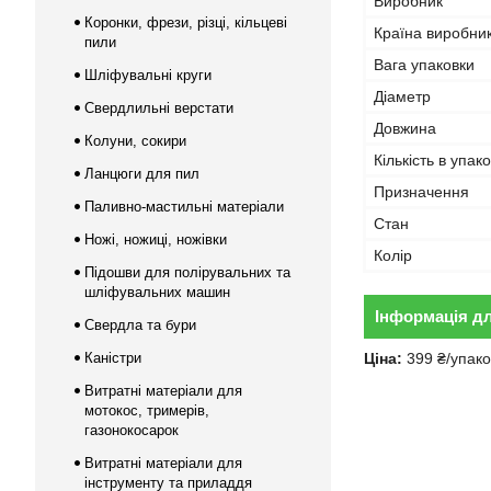
Виробник
Коронки, фрези, різці, кільцеві
Країна виробни
пили
Вага упаковки
Шліфувальні круги
Діаметр
Свердлильні верстати
Довжина
Колуни, сокири
Кількість в упако
Ланцюги для пил
Призначення
Паливно-мастильні матеріали
Стан
Ножі, ножиці, ножівки
Колір
Підошви для полірувальних та
шліфувальних машин
Інформація д
Свердла та бури
Каністри
Ціна:
399 ₴/упако
Витратні матеріали для
мотокос, тримерів,
газонокосарок
Витратні матеріали для
інструменту та приладдя