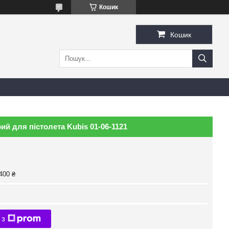
Кошик
Кошик
ий для пістолета Kubis 01-06-1121
400 ₴
 з