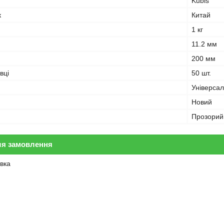
Kubis
к
Китай
1 кг
11.2 мм
200 мм
вці
50 шт.
Універса
Новий
Прозорий
ля замовлення
вка