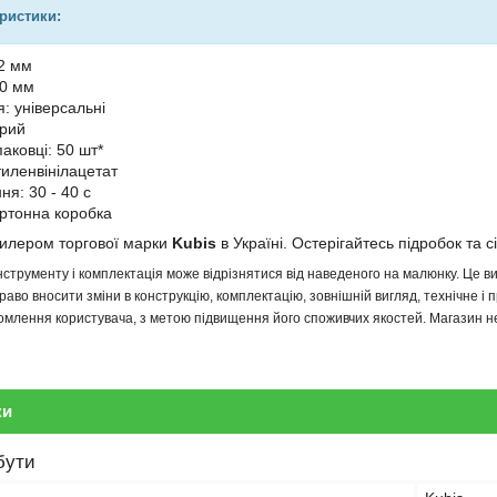
еристики:
.2 мм
00 мм
: універсальні
орий
паковці: 50 шт*
тиленвінілацетат
ня: 30 - 40 с
артонна коробка
дилером торгової марки
Kubis
в Україні. Остерігайтесь підробок та с
інструменту і комплектація може відрізнятися від наведеного на малюнку. Це
аво вносити зміни в конструкцію, комплектацію, зовнішній вигляд, технічне і 
млення користувача, з метою підвищення його споживчих якостей. Магазин не 
ки
бути