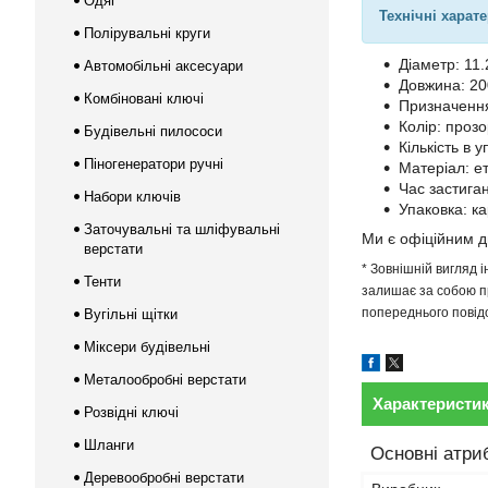
Одяг
Технічні харат
Полірувальні круги
Діаметр: 11
Автомобільні аксесуари
Довжина: 2
Комбіновані ключі
Призначення
Колір: проз
Будівельні пилососи
Кількість в у
Піногенератори ручні
Матеріал: е
Час застиган
Набори ключів
Упаковка: к
Заточувальні та шліфувальні
Ми є офіційним 
верстати
* Зовнішній вигляд 
Тенти
залишає за собою пр
попереднього повідо
Вугільні щітки
Міксери будівельні
Металообробні верстати
Характеристи
Розвідні ключі
Шланги
Основні атри
Деревообробні верстати