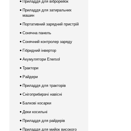
Приладдя для віброрейок
Приладдя для затиральних
машин
Портативний зарядний пристрій
Сонячна панель
Сонячний контролер заряду
Гібридний інвертор
Акумулятори Enersol
Трактори
Райдери
Приладдя для тракторів
Снігоприбирачі навісні
Балкові косарки
Деки косильні
Приладдя для райдерів
Приладдя для мийок високого