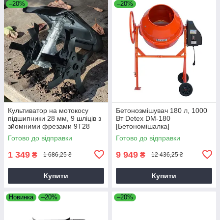
–20%
–20%
Культиватор на мотокосу
Бетонозмішувач 180 л, 1000
підшипники 28 мм, 9 шліців з
Вт Detex DM-180
зйомними фрезами 9T28
[Бетономішалка]
Готово до відправки
Готово до відправки
1 349
9 949
₴
₴
1 686,25 ₴
12 436,25 ₴
Купити
Купити
Новинка
–20%
–20%