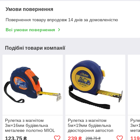
Умови повернення
Повернення товару впродовж 14 днів за домовленістю
Всі умови повернення
Подібні товари компанії
Рулетка з магнітом
Рулетка з магнітом
Руле
3м×16мм будівельна
5м×19мм будівельна
3м×1
металеве полотно MIOL
двостороння автостоп
мета
10-830
Kubis 05-01-3519
05-0
123,75
239
119
₴
₴
298,75 ₴