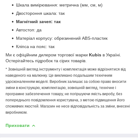
Шкала вимірювання: метрична (мм, см, м)
Двостороння шкала: так
Магнітний зачеп: так
Автостоп: да
Матеріал корпусу: обрезинений ABS-пластик
Кліпса на пояс: так
Ми є офіційним дилером торгової марки
Kubis
в Україні.
Остерігайтесь підробок та сірих товарів.
* Зовнішній вигляд інструменту і комплектація може відрізнятися від
наведеного на малюнку. Це викликано подальшим технічним
удосконаленням моделі. Виробник залишає за собою право вносити
зміни в конструкцію, комплектацію, зовнішній вигляд, технічне і
програмне забезпечення товару, не погіршуючи якість виробу, без
попереднього повідомлення користувача, з метою підвищення його
споживчих якостей. Магазин не несе відповідальність за зміни, внесені
виробником.
Приховати