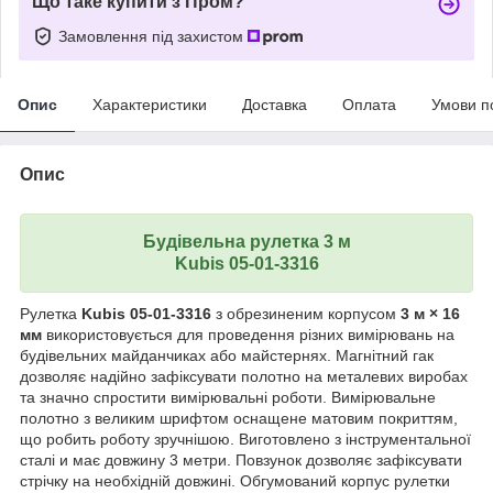
Що таке купити з Пром?
Замовлення під захистом
Опис
Характеристики
Доставка
Оплата
Умови п
Опис
Будівельна рулетка 3 м
Kubis 05-01-3316
Рулетка
Kubis 05-01-3316
з обрезиненим корпусом
3 м × 16
мм
використовується для проведення різних вимірювань на
будівельних майданчиках або майстернях. Магнітний гак
дозволяє надійно зафіксувати полотно на металевих виробах
та значно спростити вимірювальні роботи. Вимірювальне
полотно з великим шрифтом оснащене матовим покриттям,
що робить роботу зручнішою. Виготовлено з інструментальної
сталі и має довжину 3 метри. Повзунок дозволяє зафіксувати
стрічку на необхідній довжині. Обгумований корпус рулетки