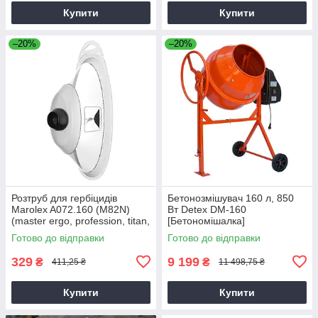
Купити
Купити
–20%
–20%
Розтруб для гербіцидів
Бетонозмішувач 160 л, 850
Marolex A072.160 (M82N)
Вт Detex DM-160
(master ergo, profession, titan,
[Бетономішалка]
x-line)
Готово до відправки
Готово до відправки
329
9 199
₴
₴
411,25 ₴
11 498,75 ₴
Купити
Купити