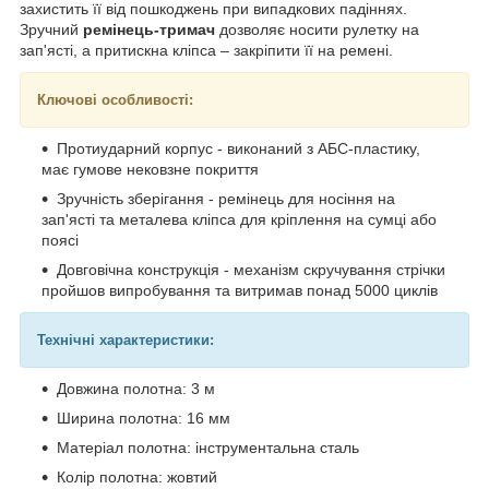
захистить її від пошкоджень при випадкових падіннях.
Зручний
ремінець-тримач
дозволяє носити рулетку на
зап'ясті, а притискна кліпса – закріпити її на ремені.
Ключові особливості:
Протиударний корпус - виконаний з АБС-пластику,
має гумове нековзне покриття
Зручність зберігання - ремінець для носіння на
зап'ясті та металева кліпса для кріплення на сумці або
поясі
Довговічна конструкція - механізм скручування стрічки
пройшов випробування та витримав понад 5000 циклів
Технічні характеристики:
Довжина полотна: 3 м
Ширина полотна: 16 мм
Матеріал полотна: інструментальна сталь
Колір полотна: жовтий