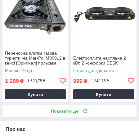
Переносна плитка газова
туристична Mar-Pol M90012 в
Електроплита настільна 2
кейсі [Оригінал] польська
кВт, 2 конфорки DESK
Менше 10 од.
Готово до відправки
1 299
999
₴
₴
1 623,75 ₴
1 248,75 ₴
Купити
Купити
Показати ще
Про нас