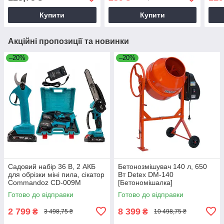
Купити
Купити
Акційні пропозиції та новинки
–20%
–20%
Садовий набір 36 В, 2 АКБ
Бетонозмішувач 140 л, 650
для обрізки міні пила, сікатор
Вт Detex DM-140
Commandoz CD-009M
[Бетономішалка]
Готово до відправки
Готово до відправки
2 799
8 399
₴
₴
3 498,75 ₴
10 498,75 ₴