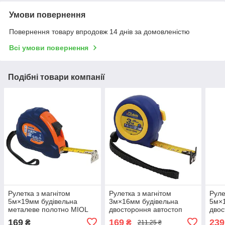
Умови повернення
Повернення товару впродовж 14 днів за домовленістю
Всі умови повернення
Подібні товари компанії
Рулетка з магнітом
Рулетка з магнітом
Руле
5м×19мм будівельна
3м×16мм будівельна
5м×1
металеве полотно MIOL
двостороння автостоп
двос
10-850
Kubis 05-01-3316
Kubi
169
169
239
₴
₴
211,25 ₴