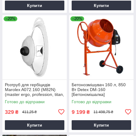
Купити
Купити
–20%
–20%
Розтруб для гербіцидів
Бетонозмішувач 160 л, 850
Marolex A072.160 (M82N)
Вт Detex DM-160
(master ergo, profession, titan,
[Бетономішалка]
x-line)
Готово до відправки
Готово до відправки
329
9 199
₴
₴
411,25 ₴
11 498,75 ₴
Купити
Купити