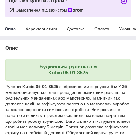
Що таке купити з Пром?
Замовлення під захистом
Опис
Характеристики
Доставка
Оплата
Умови п
Опис
Будівельна рулетка 5 м
Kubis 05-01-3525
Рулетка
Kubis 05-01-3525
з обрезиненим корпусом
5 м × 25
мм
використовується для проведення різних вимірювань на
будівельних майданчиках або майстернях. Магнітний гак
дозволяє надійно зафіксувати полотно на металевих виробах
та значно спростити вимірювальні роботи. Вимірювальне
полотно з великим шрифтом оснащене матовим покриттям,
що робить роботу зручнішою. Виготовлено з інструментальної
сталі и має довжину 5 метрів. Повзунок дозволяє зафіксувати
стрічку на необхідній довжині. Обгумований корпус рулетки