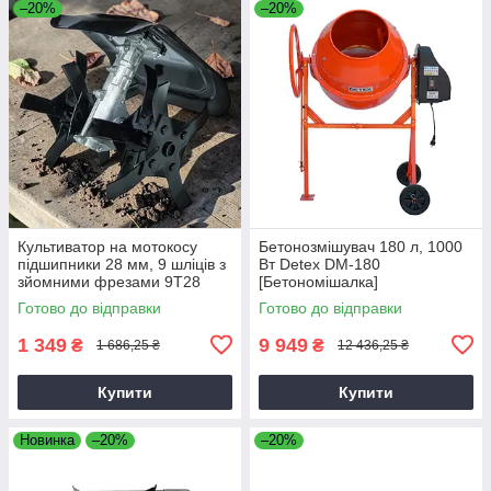
–20%
–20%
Культиватор на мотокосу
Бетонозмішувач 180 л, 1000
підшипники 28 мм, 9 шліців з
Вт Detex DM-180
зйомними фрезами 9T28
[Бетономішалка]
Готово до відправки
Готово до відправки
1 349
9 949
₴
₴
1 686,25 ₴
12 436,25 ₴
Купити
Купити
Новинка
–20%
–20%