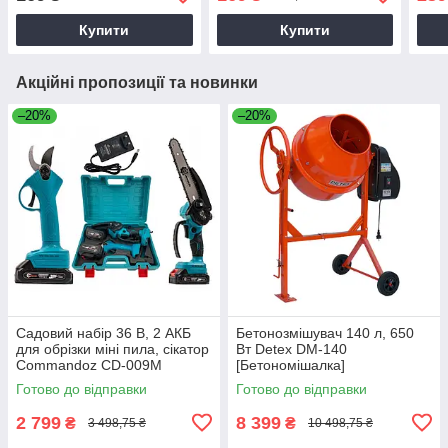
Купити
Купити
Акційні пропозиції та новинки
–20%
–20%
Садовий набір 36 В, 2 АКБ
Бетонозмішувач 140 л, 650
для обрізки міні пила, сікатор
Вт Detex DM-140
Commandoz CD-009M
[Бетономішалка]
Готово до відправки
Готово до відправки
2 799
8 399
₴
₴
3 498,75 ₴
10 498,75 ₴