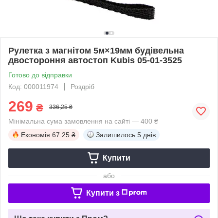
Рулетка з магнітом 5м×19мм будівельна
двостороння автостоп Kubis 05-01-3525
Готово до відправки
Код: 000011974
Роздріб
269
₴
336,25 ₴
Мінімальна сума замовлення на сайті — 400 ₴
Економія
67.25 ₴
Залишилось
5 днів
Купити
або
Купити з