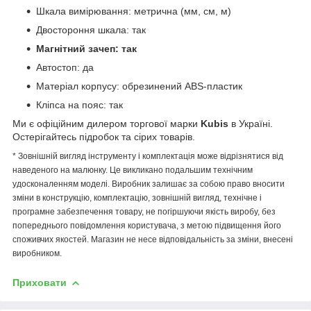
Шкала вимірювання: метрична (мм, см, м)
Двостороння шкала: так
Магнітний зачеп: так
Автостоп: да
Матеріал корпусу: обрезинений ABS-пластик
Кліпса на пояс: так
Ми є офіційним дилером торгової марки
Kubis
в Україні.
Остерігайтесь підробок та сірих товарів.
* Зовнішній вигляд інструменту і комплектація може відрізнятися від
наведеного на малюнку. Це викликано подальшим технічним
удосконаленням моделі. Виробник залишає за собою право вносити
зміни в конструкцію, комплектацію, зовнішній вигляд, технічне і
програмне забезпечення товару, не погіршуючи якість виробу, без
попереднього повідомлення користувача, з метою підвищення його
споживчих якостей. Магазин не несе відповідальність за зміни, внесені
виробником.
Приховати