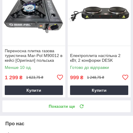
Переносна плитка газова
туристична Mar-Pol M90012 в
Електроплита настільна 2
кейсі [Оригінал] польська
кВт, 2 конфорки DESK
Менше 10 од.
Готово до відправки
1 299
999
₴
₴
1 623,75 ₴
1 248,75 ₴
Купити
Купити
Показати ще
Про нас