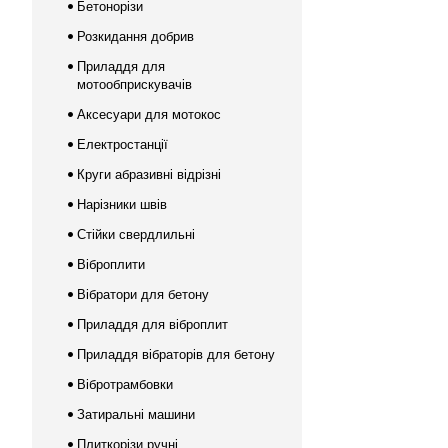
Бетонорізи
Розкидання добрив
Приладдя для
мотообприскувачів
Аксесуари для мотокос
Електростанції
Круги абразивні відрізні
Нарізники швів
Стійки свердлильні
Віброплити
Вібратори для бетону
Приладдя для віброплит
Приладдя вібраторів для бетону
Вібротрамбовки
Затиральні машини
Плиткорізи ручні