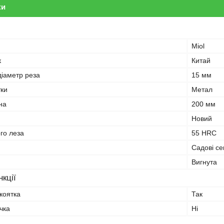
ки
Miol
к
Китай
іаметр реза
15 мм
тки
Метал
на
200 мм
Новий
ого леза
55 HRC
Садові се
Вигнута
кції
коятка
Так
чка
Ні