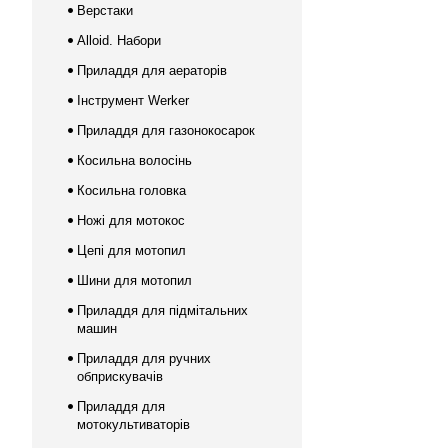
Верстаки
Alloid. Набори
Приладдя для аераторів
Інструмент Werker
Приладдя для газонокосарок
Косильна волосінь
Косильна головка
Ножі для мотокос
Цепі для мотопил
Шини для мотопил
Приладдя для підмітальних
машин
Приладдя для ручних
обприскувачів
Приладдя для
мотокультиваторів