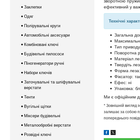
зворотною пружин
ефективний у важ
Заклепки
Одяг
Технічні харак
Полірувальні круги
Загальна до
Автомобільні аксесуари
Максимальни
Комбіновані ключі
Тип приводу
Поворотна р
Будівельні пилососи
Матеріал ле
Піногенератори ручні
Твердіть лез
Форма леза:
Набори ключів
Фіксатор: та
Заточувальні та шліфувальні
Ефес: ні
верстати
Упаковка: бл
Ми є офіційним 
Тенти
* Зовнішній вигляд 
Вугільні щітки
залишає за собою пр
Міксери будівельні
попереднього повідо
Металообробні верстати
Розвідні ключі