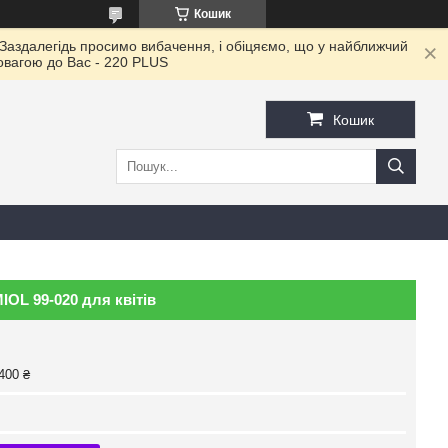
Кошик
 Заздалегідь просимо вибачення, і обіцяємо, що у найближчий
повагою до Ваc - 220 PLUS
Кошик
IOL 99-020 для квітів
400 ₴