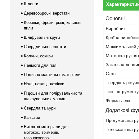
Шланги
Характеристи
Деревообробні верстати
Основні
Коронки, фрези, різці, кільцеві
пили
Виробник
Шліфувальні круги
Країна виробни
Максимальний д
Свердлильні верстати
Матеріал рукоя
Колуни, сокири
Загальна довжи
Ланцюги для пил
Стан
Паливно-мастильні матеріали
Твердість ріжуч
Ножі, ножиці, ножівки
Тип інструменту
Підошви для полірувальних та
шліфувальних машин
Форма леза
Свердла та бури
Додаткові фун
Каністри
Прогумована ру
Витратні матеріали для
Телескопічна ру
мотокос, тримерів,
газонокосарок