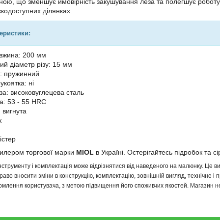
ою, що зменшує ймовірність закушування леза та полегшує роботу. 
кодоступних ділянках.
теристики:
вжина: 200 мм
й діаметр різу: 15 мм
: пружинний
укоятка: ні
за: високовуглецева сталь
а: 53 - 55 HRC
 вигнута
к
істер
дилером торгової марки
MIOL
в Україні. Остерігайтесь підробок та сі
інструменту і комплектація може відрізнятися від наведеного на малюнку. Це
аво вносити зміни в конструкцію, комплектацію, зовнішній вигляд, технічне і 
млення користувача, з метою підвищення його споживчих якостей. Магазин не 