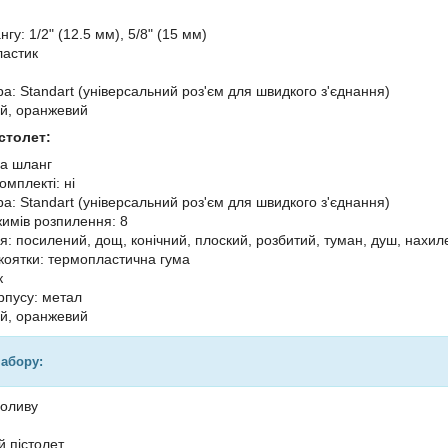
гу: 1/2" (12.5 мм), 5/8" (15 мм)
ластик
ра: Standart (універсальний роз'єм для швидкого з'єднання)
ий, оранжевий
столет:
на шланг
омплекті: ні
ра: Standart (універсальний роз'єм для швидкого з'єднання)
жимів розпилення: 8
я: посилений, дощ, конічний, плоский, розбитий, туман, душ, нахи
коятки: термопластична гума
к
рпусу: метал
ий, оранжевий
набору:
поливу
 пістолет