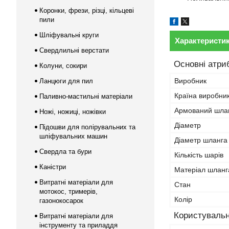
Коронки, фрези, різці, кільцеві
пили
Шліфувальні круги
Характеристи
Свердлильні верстати
Основні атри
Колуни, сокири
Виробник
Ланцюги для пил
Країна виробни
Паливно-мастильні матеріали
Армований шла
Ножі, ножиці, ножівки
Діаметр
Підошви для полірувальних та
шліфувальних машин
Діаметр шланга 
Свердла та бури
Кількість шарів
Каністри
Матеріал шланг
Витратні матеріали для
Стан
мотокос, тримерів,
Колір
газонокосарок
Користувальн
Витратні матеріали для
інструменту та приладдя