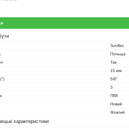
ки
бути
Sunflex
к
Польща
нг
Так
15 мм
(")
5/8"
3
а
ПВХ
Новий
Жовтий
ицькі характеристики