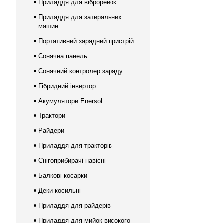
Приладдя для віброрейок
Приладдя для затиральних
машин
Портативний зарядний пристрій
Сонячна панель
Сонячний контролер заряду
Гібридний інвертор
Акумулятори Enersol
Трактори
Райдери
Приладдя для тракторів
Снігоприбирачі навісні
Балкові косарки
Деки косильні
Приладдя для райдерів
Приладдя для мийок високого