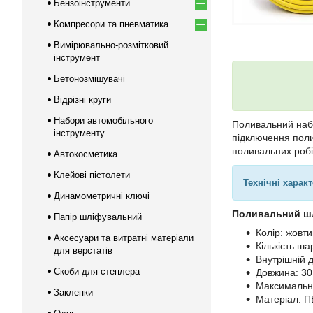
Бензоінструменти
Компресори та пневматика
Вимірювально-розмітковий
інструмент
Бетонозмішувачі
Відрізні круги
Набори автомобільного
Поливальний набі
інструменту
підключення поли
поливальних робі
Автокосметика
Клейові пістолети
Технічні харак
Динамометричні ключі
Поливальний ш
Папір шліфувальний
Колір: жовт
Аксесуари та витратні матеріали
Кількість шар
для верстатів
Внутрішній д
Скоби для степлера
Довжина: 30
Максимальни
Заклепки
Матеріал: П