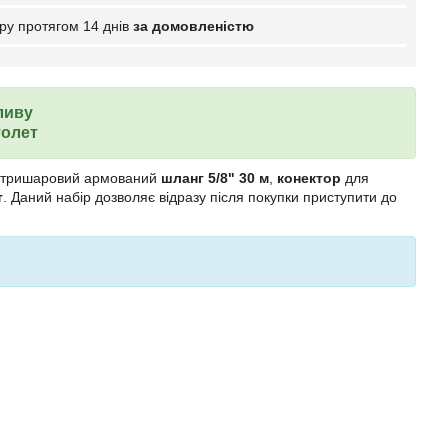
ру протягом 14 днів
за домовленістю
ливу
толет
е: тришаровий армований
шланг 5/8" 30 м
,
конектор
для
т
. Даний набір дозволяє відразу після покупки приступити до