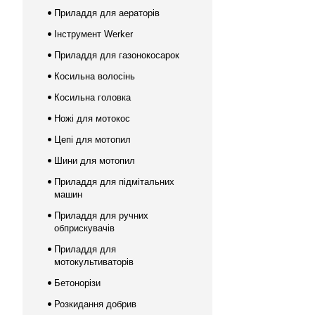
Приладдя для аераторів
Інструмент Werker
Приладдя для газонокосарок
Косильна волосінь
Косильна головка
Ножі для мотокос
Цепі для мотопил
Шини для мотопил
Приладдя для підмітальних
машин
Приладдя для ручних
обприскувачів
Приладдя для
мотокультиваторів
Бетонорізи
Розкидання добрив