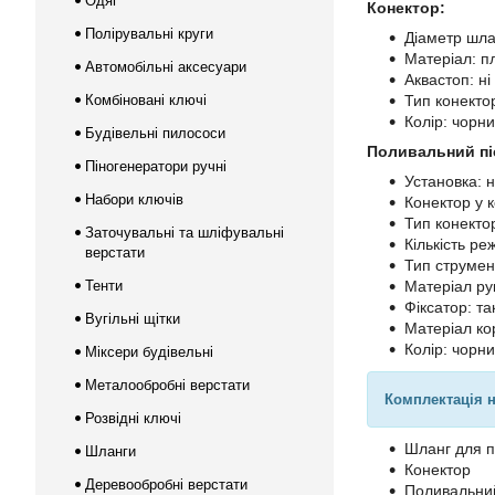
Одяг
Конектор:
Полірувальні круги
Діаметр шлан
Матеріал: п
Автомобільні аксесуари
Аквастоп: ні
Комбіновані ключі
Тип конекто
Колір: чорн
Будівельні пилососи
Поливальний пі
Піногенератори ручні
Установка: 
Набори ключів
Конектор у к
Тип конекто
Заточувальні та шліфувальні
Кількість ре
верстати
Тип струмен
Тенти
Матеріал ру
Фіксатор: та
Вугільні щітки
Матеріал ко
Колір: чорн
Міксери будівельні
Металообробні верстати
Комплектація 
Розвідні ключі
Шланг для 
Шланги
Конектор
Деревообробні верстати
Поливальний