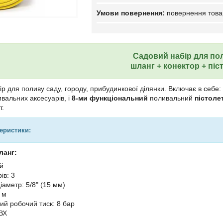
повернення това
Садовий набір для по
шланг + конектор + піс
р для поливу саду, городу, прибудинкової ділянки. Включає в себ
вальних аксесуарів, і
8-ми функціональний
поливальний
пістоле
т.
теристики:
ланг:
ий
ів: 3
іаметр: 5/8" (15 мм)
 м
й робочий тиск: 8 бар
ВХ