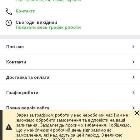
Контакти
Сьогодні вихідний
Показати весь графік роботи
Про нас
Контакти
Доставка та оплата
Графік роботи
Повна версія сайту
Зараз за графіком роботи у нас неробочий час і ми не
зможемо обробити замовлення та відповісти на ваші
Сайт створено на маркетплейсі
Prom.ua
запитання. Заздалегідь просимо вибачення, і обіцяємо,
що у найближчий робочий день відправимо всі
замовлення, які надійдуть за цей період. З великою
Політика конфіденційності