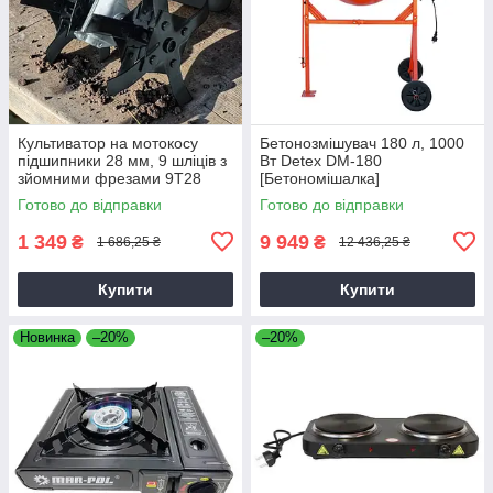
Культиватор на мотокосу
Бетонозмішувач 180 л, 1000
підшипники 28 мм, 9 шліців з
Вт Detex DM-180
зйомними фрезами 9T28
[Бетономішалка]
Готово до відправки
Готово до відправки
1 349
9 949
₴
₴
1 686,25 ₴
12 436,25 ₴
Купити
Купити
Новинка
–20%
–20%