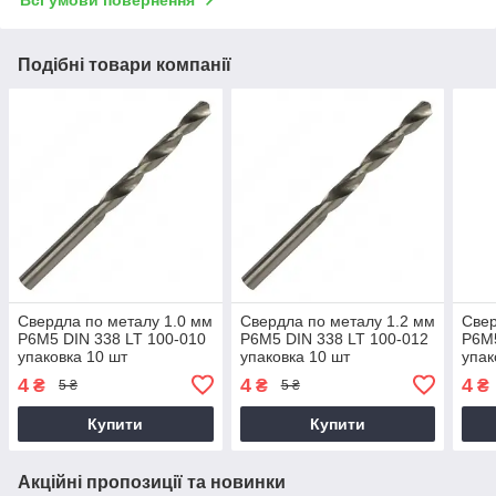
Всі умови повернення
Подібні товари компанії
Свердла по металу 1.0 мм
Свердла по металу 1.2 мм
Свер
P6M5 DIN 338 LT 100-010
P6M5 DIN 338 LT 100-012
P6M5
упаковка 10 шт
упаковка 10 шт
упак
4
4
4
₴
₴
₴
5 ₴
5 ₴
Купити
Купити
Акційні пропозиції та новинки