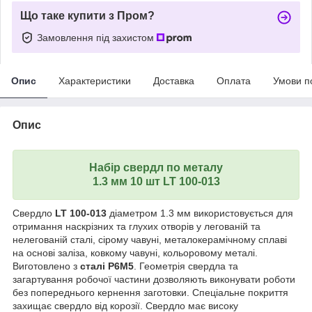
Що таке купити з Пром?
Замовлення під захистом
Опис
Характеристики
Доставка
Оплата
Умови п
Опис
Набір свердл по металу
1.3 мм 10 шт LT 100-013
Свердло
LT 100-013
діаметром 1.3 мм використовується для
отримання наскрізних та глухих отворів у легованій та
нелегованій сталі, сірому чавуні, металокерамічному сплаві
на основі заліза, ковкому чавуні, кольоровому металі.
Виготовлено з
сталі P6M5
. Геометрія свердла та
загартування робочої частини дозволяють виконувати роботи
без попереднього кернення заготовки. Спеціальне покриття
захищає свердло від корозії. Свердло має високу