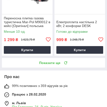
Переносна плитка газова
туристична Mar-Pol M90012 в
Електроплита настільна 2
кейсі [Оригінал] польська
кВт, 2 конфорки DESK
Менше 10 од.
Готово до відправки
1 299
999
₴
₴
1 623,75 ₴
1 248,75 ₴
Купити
Купити
Показати ще
Про нас
99% позитивних з 359 відгуків за рік
Працює з 28.02.2020
м. Львів
Під Голоском, 24, Львів, Україна