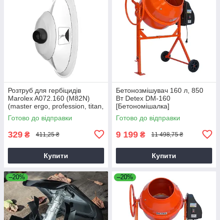
Розтруб для гербіцидів
Бетонозмішувач 160 л, 850
Marolex A072.160 (M82N)
Вт Detex DM-160
(master ergo, profession, titan,
[Бетономішалка]
x-line)
Готово до відправки
Готово до відправки
329
9 199
₴
₴
411,25 ₴
11 498,75 ₴
Купити
Купити
–20%
–20%