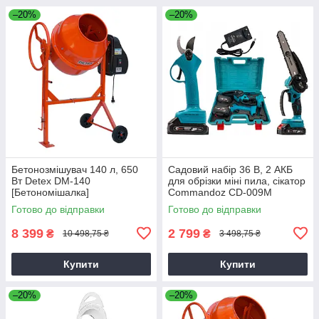
–20%
–20%
Бетонозмішувач 140 л, 650
Садовий набір 36 В, 2 АКБ
Вт Detex DM-140
для обрізки міні пила, сікатор
[Бетономішалка]
Commandoz CD-009M
Готово до відправки
Готово до відправки
8 399
2 799
₴
₴
10 498,75 ₴
3 498,75 ₴
Купити
Купити
–20%
–20%