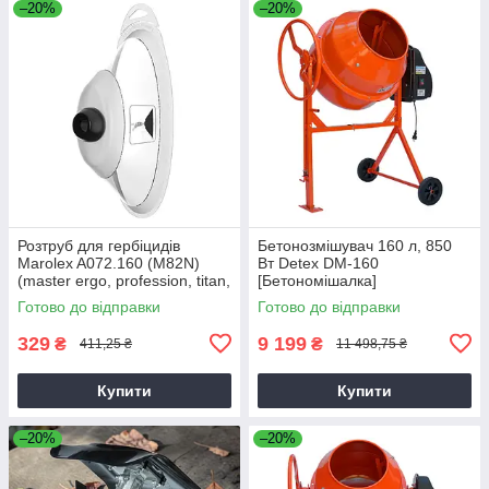
–20%
–20%
Розтруб для гербіцидів
Бетонозмішувач 160 л, 850
Marolex A072.160 (M82N)
Вт Detex DM-160
(master ergo, profession, titan,
[Бетономішалка]
x-line)
Готово до відправки
Готово до відправки
329
9 199
₴
₴
411,25 ₴
11 498,75 ₴
Купити
Купити
–20%
–20%