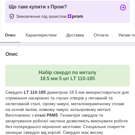
Що таке купити з Пром?
Замовлення під захистом
Опис
Характеристики
Доставка
Оплата
Умови п
Опис
Набір свердл по металу
18.5 мм 5 шт LT 110-185
Свердло
LT 110-185
діаметром 18.5 мм використовується для
отримання наскрізних та глухих отворів у легованій та
нелегованій сталі, сірому чавуні, металокерамічному сплаві
на основі заліза, ковкому чавуні, кольоровому металі.
Виготовлено з
сталі P6M5
. Геометрія свердла та
загартування робочої частини дозволяють виконувати роботи
без попереднього кернення заготовки. Спеціальне покриття
захищає свердло від корозії. Свердло має високу