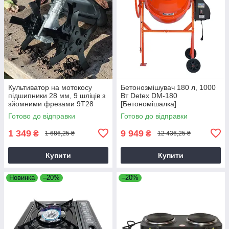
Культиватор на мотокосу
Бетонозмішувач 180 л, 1000
підшипники 28 мм, 9 шліців з
Вт Detex DM-180
зйомними фрезами 9T28
[Бетономішалка]
Готово до відправки
Готово до відправки
1 349
9 949
₴
₴
1 686,25 ₴
12 436,25 ₴
Купити
Купити
Новинка
–20%
–20%