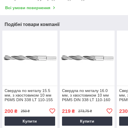
Всі умови повернення
Подібні товари компанії
Свердла по металу 15.5
Свердла по металу 16.0
Свер
мм, з хвостовиком 10 мм
мм, з хвостовиком 10 мм
мм, 
P6M5 DIN 338 LT 110-155
P6M5 DIN 338 LT 110-160
P6M5
упаковка 5 шт
упаковка 5 шт
упак
200
219
230
₴
₴
250 ₴
273,75 ₴
Купити
Купити