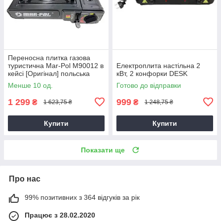
Переносна плитка газова
туристична Mar-Pol M90012 в
Електроплита настільна 2
кейсі [Оригінал] польська
кВт, 2 конфорки DESK
Менше 10 од.
Готово до відправки
1 299
999
₴
₴
1 623,75 ₴
1 248,75 ₴
Купити
Купити
Показати ще
Про нас
99% позитивних з 364 відгуків за рік
Працює з 28.02.2020