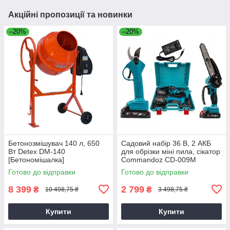
Акційні пропозиції та новинки
–20%
–20%
Бетонозмішувач 140 л, 650
Садовий набір 36 В, 2 АКБ
Вт Detex DM-140
для обрізки міні пила, сікатор
[Бетономішалка]
Commandoz CD-009M
Готово до відправки
Готово до відправки
8 399
2 799
₴
₴
10 498,75 ₴
3 498,75 ₴
Купити
Купити