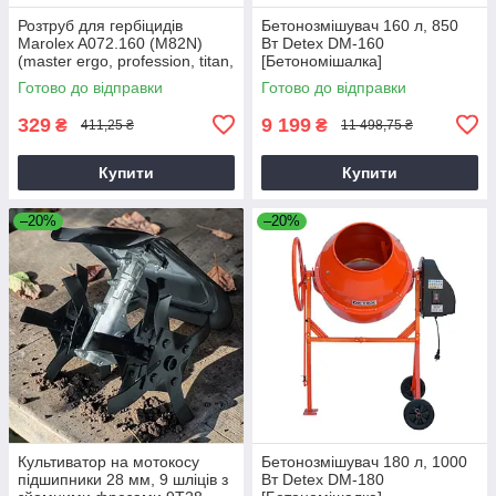
Розтруб для гербіцидів
Бетонозмішувач 160 л, 850
Marolex A072.160 (M82N)
Вт Detex DM-160
(master ergo, profession, titan,
[Бетономішалка]
x-line)
Готово до відправки
Готово до відправки
329
9 199
₴
₴
411,25 ₴
11 498,75 ₴
Купити
Купити
–20%
–20%
Культиватор на мотокосу
Бетонозмішувач 180 л, 1000
підшипники 28 мм, 9 шліців з
Вт Detex DM-180