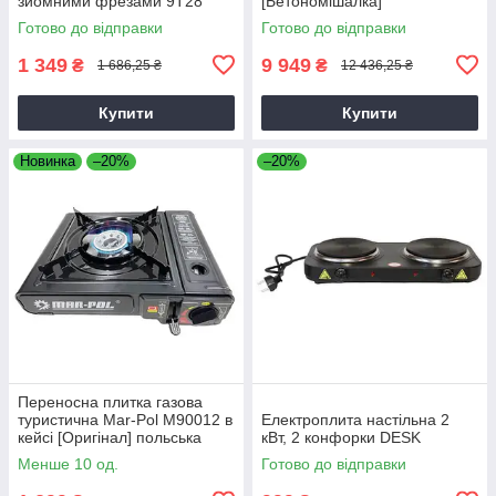
зйомними фрезами 9T28
[Бетономішалка]
Готово до відправки
Готово до відправки
1 349
9 949
₴
₴
1 686,25 ₴
12 436,25 ₴
Купити
Купити
Новинка
–20%
–20%
Переносна плитка газова
туристична Mar-Pol M90012 в
Електроплита настільна 2
кейсі [Оригінал] польська
кВт, 2 конфорки DESK
Менше 10 од.
Готово до відправки