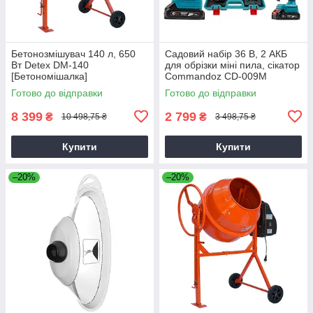
Бетонозмішувач 140 л, 650
Садовий набір 36 В, 2 АКБ
Вт Detex DM-140
для обрізки міні пила, сікатор
[Бетономішалка]
Commandoz CD-009M
Готово до відправки
Готово до відправки
8 399
2 799
₴
₴
10 498,75 ₴
3 498,75 ₴
Купити
Купити
–20%
–20%