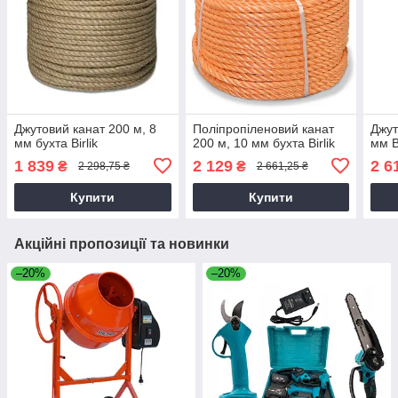
Джутовий канат 200 м, 8
Поліпропіленовий канат
Джут
мм бухта Birlik
200 м, 10 мм бухта Birlik
мм Bi
1 839
2 129
2 6
₴
₴
2 298,75 ₴
2 661,25 ₴
Купити
Купити
Акційні пропозиції та новинки
–20%
–20%