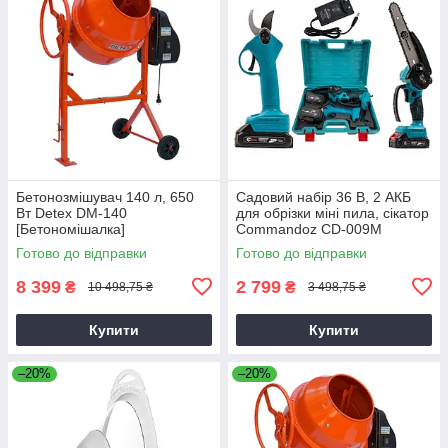
Бетонозмішувач 140 л, 650
Садовий набір 36 В, 2 АКБ
Вт Detex DM-140
для обрізки міні пила, сікатор
[Бетономішалка]
Commandoz CD-009M
Готово до відправки
Готово до відправки
8 399
2 799
₴
₴
10 498,75 ₴
3 498,75 ₴
Купити
Купити
–20%
–20%