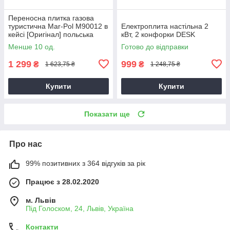
Переносна плитка газова
туристична Mar-Pol M90012 в
Електроплита настільна 2
кейсі [Оригінал] польська
кВт, 2 конфорки DESK
Менше 10 од.
Готово до відправки
1 299
999
₴
₴
1 623,75 ₴
1 248,75 ₴
Купити
Купити
Показати ще
Про нас
99% позитивних з 364 відгуків за рік
Працює з 28.02.2020
м. Львів
Під Голоском, 24, Львів, Україна
Контакти