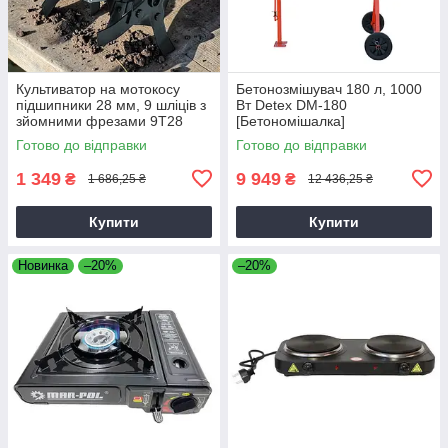
Культиватор на мотокосу
Бетонозмішувач 180 л, 1000
підшипники 28 мм, 9 шліців з
Вт Detex DM-180
зйомними фрезами 9T28
[Бетономішалка]
Готово до відправки
Готово до відправки
1 349
9 949
₴
₴
1 686,25 ₴
12 436,25 ₴
Купити
Купити
Новинка
–20%
–20%