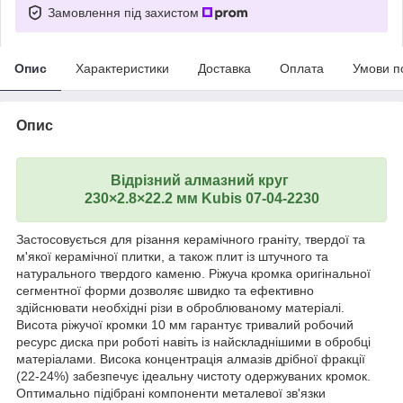
Замовлення під захистом
Опис
Характеристики
Доставка
Оплата
Умови п
Опис
Відрізний алмазний круг
230×2.8×22.2 мм Kubis 07-04-2230
Застосовується для різання керамічного граніту, твердої та
м'якої керамічної плитки, а також плит із штучного та
натурального твердого каменю. Ріжуча кромка оригінальної
сегментної форми дозволяє швидко та ефективно
здійснювати необхідні різи в оброблюваному матеріалі.
Висота ріжучої кромки 10 мм гарантує тривалий робочий
ресурс диска при роботі навіть із найскладнішими в обробці
матеріалами. Висока концентрація алмазів дрібної фракції
(22-24%) забезпечує ідеальну чистоту одержуваних кромок.
Оптимально підібрані компоненти металевої зв'язки