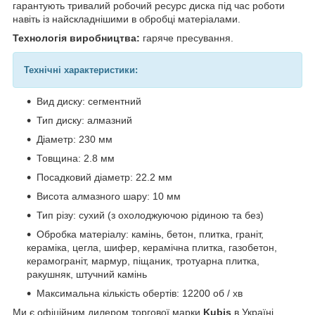
гарантують тривалий робочий ресурс диска під час роботи
навіть із найскладнішими в обробці матеріалами.
Технологія виробництва:
гаряче пресування.
Технічні характеристики:
Вид диску: сегментний
Тип диску: алмазний
Діаметр: 230 мм
Товщина: 2.8 мм
Посадковий діаметр: 22.2 мм
Висота алмазного шару: 10 мм
Тип різу: сухий (з охолоджуючою рідиною та без)
Обробка матеріалу: камінь, бетон, плитка, граніт,
кераміка, цегла, шифер, керамічна плитка, газобетон,
керамограніт, мармур, піщаник, тротуарна плитка,
ракушняк, штучний камінь
Максимальна кількість обертів: 12200 об / хв
Ми є офіційним дилером торгової марки
Kubis
в Україні.