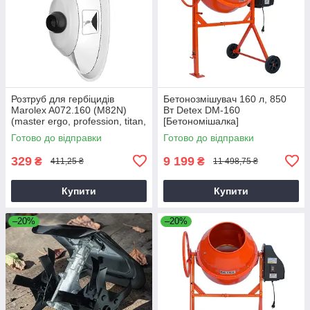
Розтруб для гербіцидів
Бетонозмішувач 160 л, 850
Marolex A072.160 (M82N)
Вт Detex DM-160
(master ergo, profession, titan,
[Бетономішалка]
x-line)
Готово до відправки
Готово до відправки
329
9 199
₴
₴
411,25 ₴
11 498,75 ₴
Купити
Купити
–20%
–20%