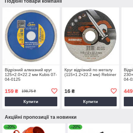
Подібні товари компанії
Відрізний алмазний круг
Круг відрізний по металу
Відр
125×2.0×22.2 мм Kubis 07-
(115×1.2×22.2 мм) Rebiner
230×
04-0125
04-0
159
16
449
₴
₴
198,75 ₴
Купити
Купити
Акційні пропозиції та новинки
–20%
–20%