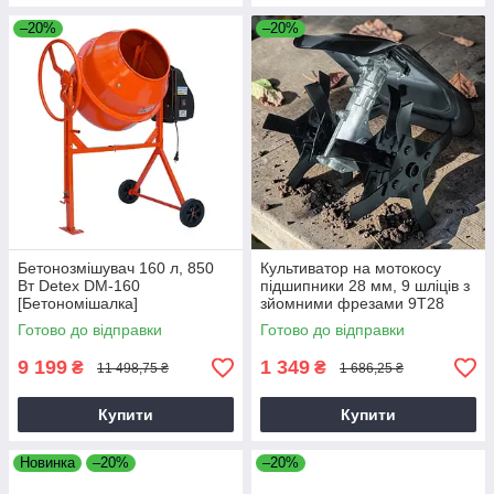
–20%
–20%
Бетонозмішувач 160 л, 850
Культиватор на мотокосу
Вт Detex DM-160
підшипники 28 мм, 9 шліців з
[Бетономішалка]
зйомними фрезами 9T28
Готово до відправки
Готово до відправки
9 199
1 349
₴
₴
11 498,75 ₴
1 686,25 ₴
Купити
Купити
Новинка
–20%
–20%