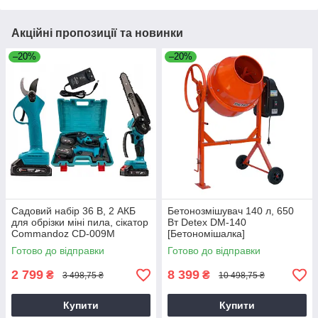
Акційні пропозиції та новинки
–20%
–20%
Садовий набір 36 В, 2 АКБ
Бетонозмішувач 140 л, 650
для обрізки міні пила, сікатор
Вт Detex DM-140
Commandoz CD-009M
[Бетономішалка]
Готово до відправки
Готово до відправки
2 799
8 399
₴
₴
3 498,75 ₴
10 498,75 ₴
Купити
Купити