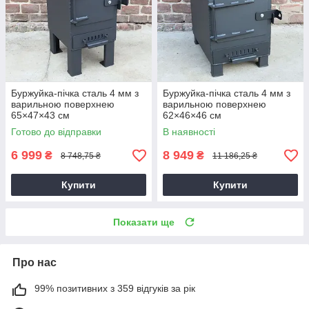
Буржуйка-пічка сталь 4 мм з
Буржуйка-пічка сталь 4 мм з
варильною поверхнею
варильною поверхнею
65×47×43 см
62×46×46 см
Готово до відправки
В наявності
6 999
8 949
₴
₴
8 748,75 ₴
11 186,25 ₴
Купити
Купити
Показати ще
Про нас
99% позитивних з 359 відгуків за рік