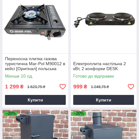
Переносна плитка газова
туристична Mar-Pol M90012 в
Електроплита настільна 2
кейсі [Оригінал] польська
кВт, 2 конфорки DESK
Менше 10 од.
Готово до відправки
1 299
999
₴
₴
1 623,75 ₴
1 248,75 ₴
Купити
Купити
–20%
–20%