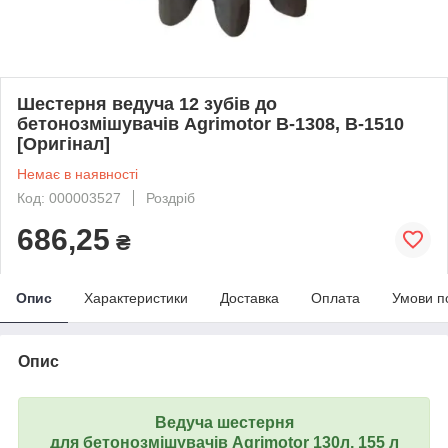
Шестерня ведуча 12 зубів до
бетонозмішувачів Agrimotor B-1308, B-1510
[Оригінал]
Немає в наявності
Код: 000003527
Роздріб
686,25
₴
Опис
Характеристики
Доставка
Оплата
Умови п
Опис
Ведуча шестерня
для бетонозмішувачів Agrimotor 130л, 155 л