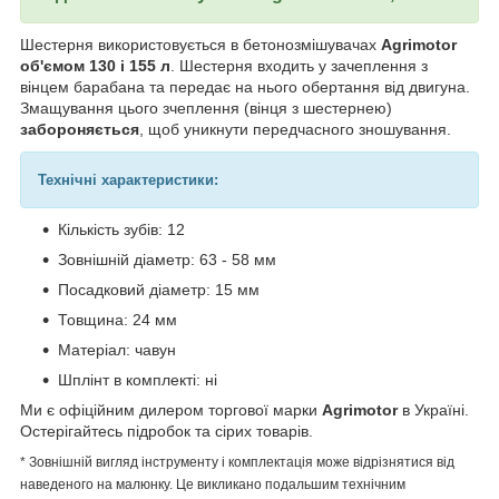
Шестерня використовується в бетонозмішувачах
Agrimotor
об'ємом 130 і 155 л
. Шестерня входить у зачеплення з
вінцем барабана та передає на нього обертання від двигуна.
Змащування цього зчеплення (вінця з шестернею)
забороняється
, щоб уникнути передчасного зношування.
Технічні характеристики:
Кількість зубів: 12
Зовнішній діаметр: 63 - 58 мм
Посадковий діаметр: 15 мм
Товщина: 24 мм
Матеріал: чавун
Шплінт в комплекті: ні
Ми є офіційним дилером торгової марки
Agrimotor
в Україні.
Остерігайтесь підробок та сірих товарів.
* Зовнішній вигляд інструменту і комплектація може відрізнятися від
наведеного на малюнку. Це викликано подальшим технічним