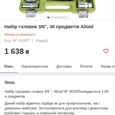
Набір головок 3/8", 30 предметів Alloid
Немає в наявності
Код: НГ-4030П
Роздріб
1 638
₴
Опис
Характеристики
Доставка
Оплата
Умови п
Опис
Набір торцевих голівок 3/8 ", Alloid НГ-4030Пскладається з 30-
и предметів.
Даний набір відмінно підійде як для професіоналів, так і
домашніх майстрів. Застосовується для монтажу і демонтажу
різьбових з'єднань із зовнішнім профілем.