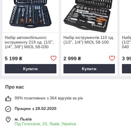
Набір автомобільного
Набір інструментів 110 од.
Набі
інструменту 219 од. (1/2",
(1/2", 1/4") MIOL 58-100
(1/2"
1/4", 3/8") MIOL 58-030
040
5 199
2 999
3 9
₴
₴
Купити
Купити
Про нас
99% позитивних з 364 відгуків за рік
Працює з 28.02.2020
м. Львів
Під Голоском, 24, Львів, Україна