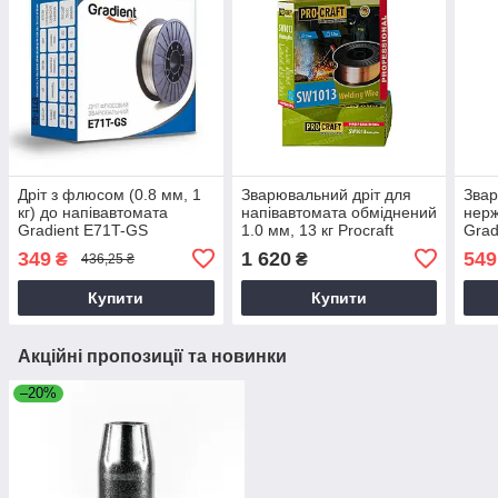
Дріт з флюсом (0.8 мм, 1
Зварювальний дріт для
Звар
кг) до напівавтомата
напівавтомата обміднений
нерж
Gradient E71T-GS
1.0 мм, 13 кг Procraft
Grad
SW1013
напі
349
1 620
549
₴
₴
436,25 ₴
Купити
Купити
Акційні пропозиції та новинки
–20%