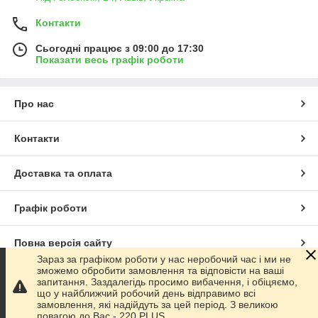
Контакти
Сьогодні працює з 09:00 до 17:30
Показати весь графік роботи
Про нас
Контакти
Доставка та оплата
Графік роботи
Повна версія сайту
Зараз за графіком роботи у нас неробочий час і ми не
зможемо обробити замовлення та відповісти на ваші
Сайт створено на маркетплейсі
Prom.ua
запитання. Заздалегідь просимо вибачення, і обіцяємо,
що у найближчий робочий день відправимо всі
замовлення, які надійдуть за цей період. З великою
Політика конфіденційності
повагою до Ваc - 220 PLUS