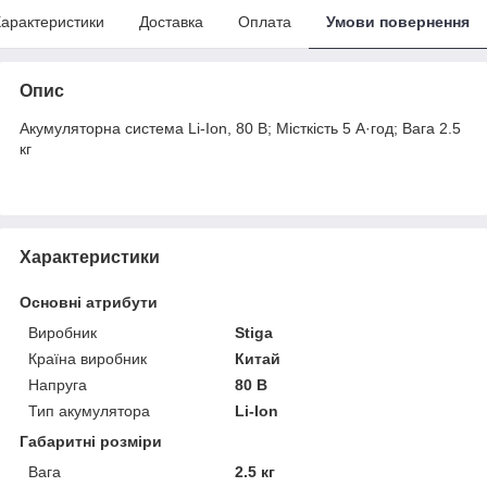
арактеристики
Доставка
Оплата
Умови повернення
Опис
Акумуляторна система Li-Ion, 80 В; Місткість 5 А·год; Вага 2.5
кг
Характеристики
Основні атрибути
Виробник
Stiga
Країна виробник
Китай
Напруга
80 В
Тип акумулятора
Li-Ion
Габаритні розміри
Вага
2.5 кг