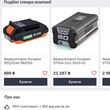
Подібні товари компанії
Акумуляторна батарея
Акумуляторна батарея
Акум
SEQUOIA SB2020
STIGA 1111-9310-01
STI
899
21 287
2 9
₴
₴
Купити
Купити
Про нас
99% позитивних з 364 відгуків за рік