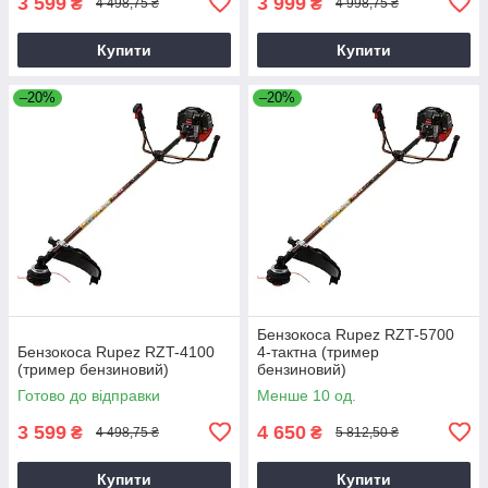
3 599
3 999
₴
₴
4 498,75 ₴
4 998,75 ₴
Купити
Купити
–20%
–20%
Бензокоса Rupez RZT-5700
Бензокоса Rupez RZT-4100
4-тактна (тример
(тример бензиновий)
бензиновий)
Готово до відправки
Менше 10 од.
3 599
4 650
₴
₴
4 498,75 ₴
5 812,50 ₴
Купити
Купити