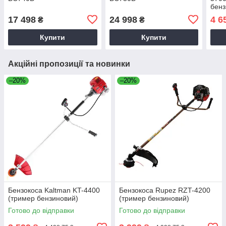
бенз
17 498
24 998
4 6
₴
₴
Купити
Купити
Акційні пропозиції та новинки
–20%
–20%
Бензокоса Kaltman KT-4400
Бензокоса Rupez RZT-4200
(тример бензиновий)
(тример бензиновий)
Готово до відправки
Готово до відправки