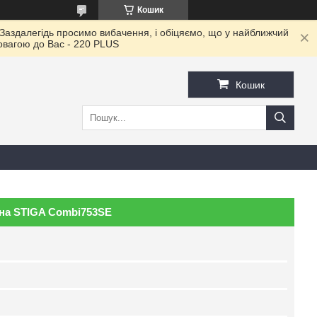
Кошик
 Заздалегідь просимо вибачення, і обіцяємо, що у найближчий
повагою до Ваc - 220 PLUS
Кошик
дна STIGA Combi753SE