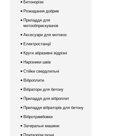
Бетонорізи
Розкидання добрив
Приладдя для
мотообприскувачів
Аксесуари для мотокос
Електростанції
Круги абразивні відрізні
Нарізники швів
Стійки свердлильні
Віброплити
Вібратори для бетону
Приладдя для віброплит
Приладдя вібраторів для бетону
Вібротрамбовки
Затиральні машини
Плиткорізи ручні