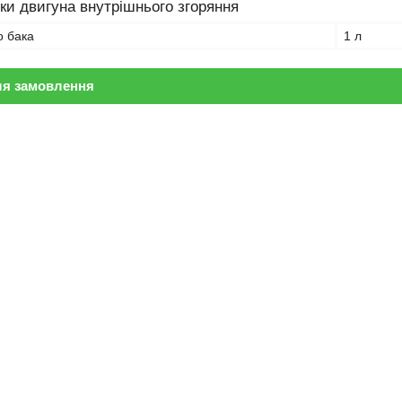
ки двигуна внутрішнього згоряння
о бака
1 л
ля замовлення