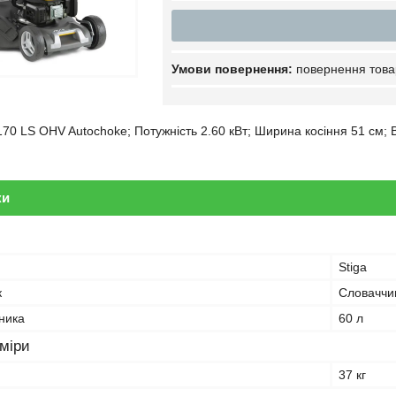
повернення това
70 LS OHV Autochoke; Потужність 2.60 кВт; Ширина косіння 51 см; В
ки
Stiga
к
Словаччи
ника
60 л
зміри
37 кг