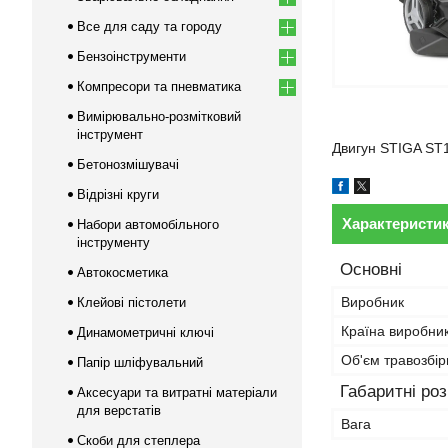
Все для саду та городу
Бензоінструменти
Компресори та пневматика
Вимірювально-розмітковий
інструмент
Двигун STIGA ST1
Бетонозмішувачі
Відрізні круги
Характеристи
Набори автомобільного
інструменту
Основні
Автокосметика
Виробник
Клейові пістолети
Країна виробни
Динамометричні ключі
Об'єм травозбір
Папір шліфувальний
Габаритні ро
Аксесуари та витратні матеріали
для верстатів
Вага
Скоби для степлера