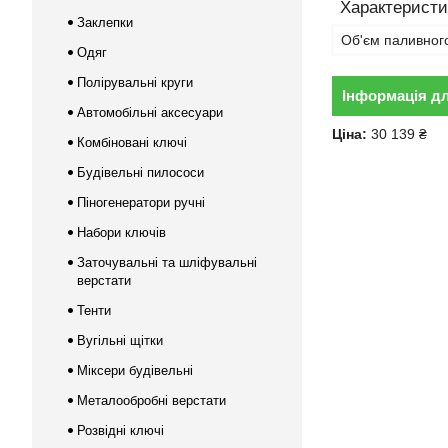
Характеристи
Заклепки
Об'єм паливног
Одяг
Полірувальні круги
Інформація д
Автомобільні аксесуари
Ціна:
30 139 ₴
Комбіновані ключі
Будівельні пилососи
Піногенератори ручні
Набори ключів
Заточувальні та шліфувальні
верстати
Тенти
Вугільні щітки
Міксери будівельні
Металообробні верстати
Розвідні ключі