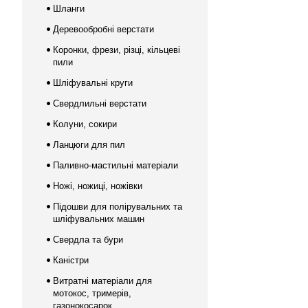
Шланги
Деревообробні верстати
Коронки, фрези, різці, кільцеві
пили
Шліфувальні круги
Свердлильні верстати
Колуни, сокири
Ланцюги для пил
Паливно-мастильні матеріали
Ножі, ножиці, ножівки
Підошви для полірувальних та
шліфувальних машин
Свердла та бури
Каністри
Витратні матеріали для
мотокос, тримерів,
газонокосарок