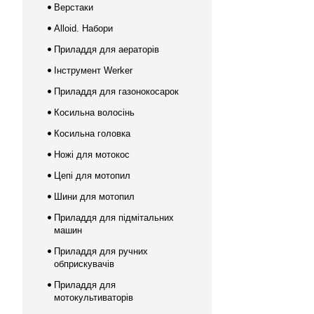
Верстаки
Alloid. Набори
Приладдя для аераторів
Інструмент Werker
Приладдя для газонокосарок
Косильна волосінь
Косильна головка
Ножі для мотокос
Цепі для мотопил
Шини для мотопил
Приладдя для підмітальних
машин
Приладдя для ручних
обприскувачів
Приладдя для
мотокультиваторів