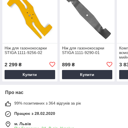
Ніж для газонокосарки
Ніж для газонокосарки
Комп
STIGA 1111-9256-02
STIGA 1111-9290-01
всмо
мий
1500
2 299
899
3 8
₴
₴
Купити
Купити
Про нас
99% позитивних з 364 відгуків за рік
Працює з 28.02.2020
м. Львів