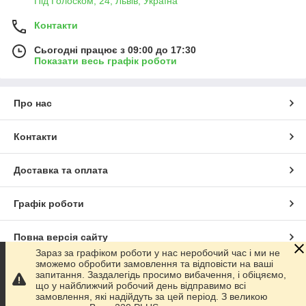
Під Голоском, 24, Львів, Україна
Контакти
Сьогодні працює з 09:00 до 17:30
Показати весь графік роботи
Про нас
Контакти
Доставка та оплата
Графік роботи
Повна версія сайту
Зараз за графіком роботи у нас неробочий час і ми не
зможемо обробити замовлення та відповісти на ваші
Сайт створено на маркетплейсі
Prom.ua
запитання. Заздалегідь просимо вибачення, і обіцяємо,
що у найближчий робочий день відправимо всі
замовлення, які надійдуть за цей період. З великою
Політика конфіденційності