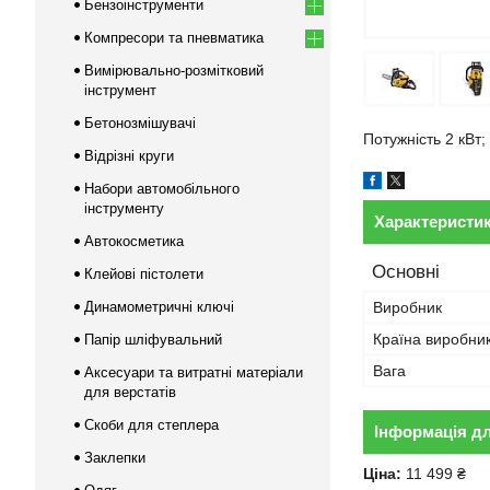
Бензоінструменти
Компресори та пневматика
Вимірювально-розмітковий
інструмент
Бетонозмішувачі
Потужність 2 кВт;
Відрізні круги
Набори автомобільного
інструменту
Характеристи
Автокосметика
Основні
Клейові пістолети
Динамометричні ключі
Виробник
Країна виробни
Папір шліфувальний
Вага
Аксесуари та витратні матеріали
для верстатів
Скоби для степлера
Інформація д
Заклепки
Ціна:
11 499 ₴