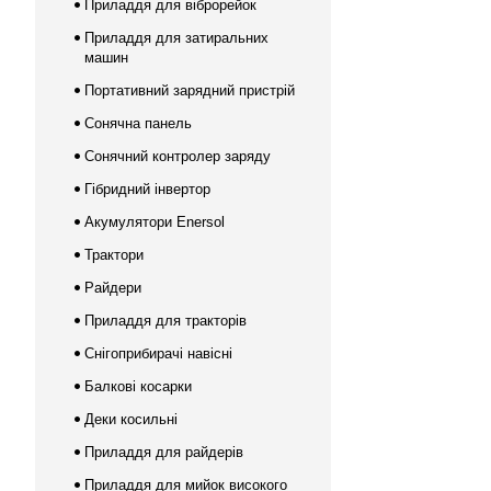
Приладдя для віброрейок
Приладдя для затиральних
машин
Портативний зарядний пристрій
Сонячна панель
Сонячний контролер заряду
Гібридний інвертор
Акумулятори Enersol
Трактори
Райдери
Приладдя для тракторів
Снігоприбирачі навісні
Балкові косарки
Деки косильні
Приладдя для райдерів
Приладдя для мийок високого