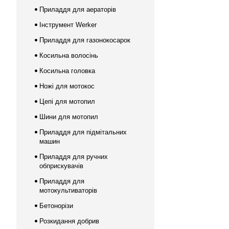
Приладдя для аераторів
Інструмент Werker
Приладдя для газонокосарок
Косильна волосінь
Косильна головка
Ножі для мотокос
Цепі для мотопил
Шини для мотопил
Приладдя для підмітальних
машин
Приладдя для ручних
обприскувачів
Приладдя для
мотокультиваторів
Бетонорізи
Розкидання добрив