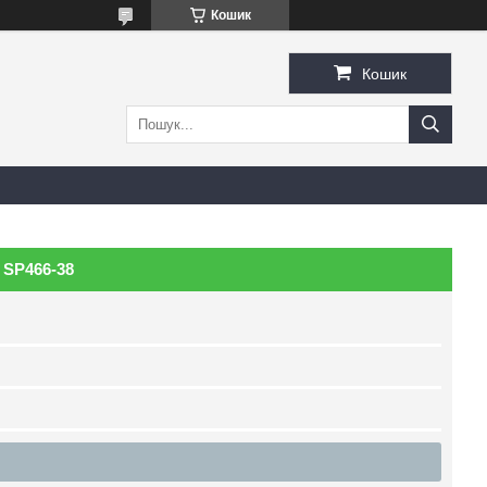
Кошик
Кошик
 SP466-38