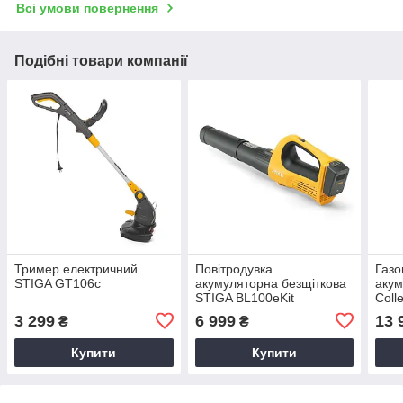
Всі умови повернення
Подібні товари компанії
Тример електричний
Повітродувка
Газо
STIGA GT106c
акумуляторна безщіткова
акум
STIGA BL100eKit
Coll
3 299
6 999
13 
₴
₴
Купити
Купити