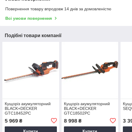
Повернення товару впродовж 14 днів за домовленістю
Всі умови повернення
Подібні товари компанії
Кущоріз акумуляторний
Кущоріз акумуляторний
Кущо
BLACK+DECKER
BLACK+DECKER
SEQ
GTC18452PC
GTC18502PC
5 969
8 998
3 3
₴
₴
Купити
Купити