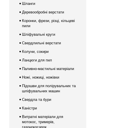
Шланги
Деревообробні верстати
Коронки, фрези, різці, кільцеві
пили
Шліфувальні круги
Свердлильні верстати
Колуни, сокири
Ланцюги для пил
Паливно-мастильні матеріали
Ножі, ножиці, ножівки
Підошви для полірувальних та
шліфувальних машин
Свердла та бури
Каністри
Витратні матеріали для
мотокос, тримерів,
газонокосарок