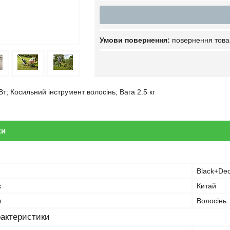
повернення това
Вт; Косильний інструмент волосінь; Вага 2.5 кг
ки
Black+De
к
Китай
т
Волосінь
рактеристики