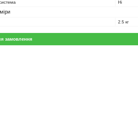
 система
Ні
зміри
2.5 кг
ля замовлення