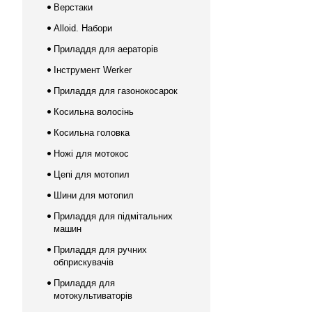
Верстаки
Alloid. Набори
Приладдя для аераторів
Інструмент Werker
Приладдя для газонокосарок
Косильна волосінь
Косильна головка
Ножі для мотокос
Цепі для мотопил
Шини для мотопил
Приладдя для підмітальних
машин
Приладдя для ручних
обприскувачів
Приладдя для
мотокультиваторів