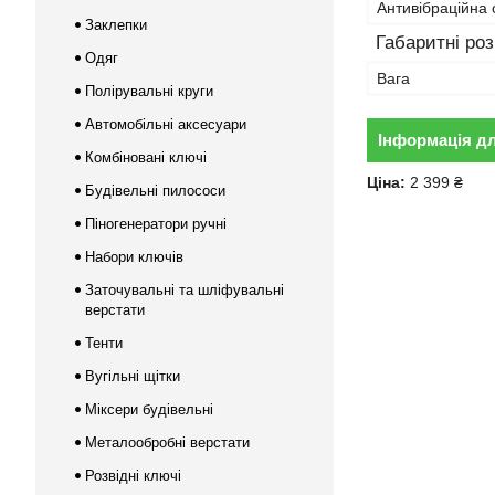
Антивібраційна
Заклепки
Габаритні ро
Одяг
Вага
Полірувальні круги
Автомобільні аксесуари
Інформація д
Комбіновані ключі
Ціна:
2 399 ₴
Будівельні пилососи
Піногенератори ручні
Набори ключів
Заточувальні та шліфувальні
верстати
Тенти
Вугільні щітки
Міксери будівельні
Металообробні верстати
Розвідні ключі