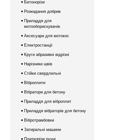
Бетонорізи
Розкидання добрив
Приладдя для
мотообприскувачів
Аксесуари для мотокос
Електростанції
Круги абразивні відрізні
Нарізники швів
Стійки свердлильні
Віброплити
Вібратори для бетону
Приладдя для віброплит
Приладдя вібраторів для бетону
Вібротрамбовки
Затиральні машини
Плиткорізи ручні