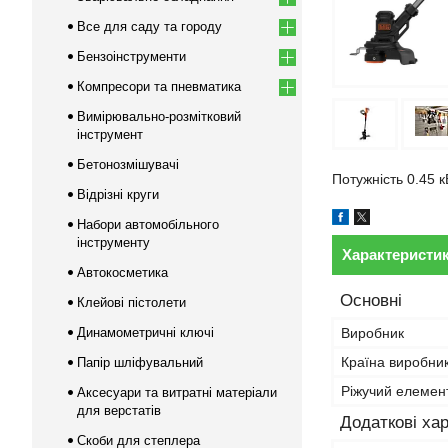
Все для саду та городу
Бензоінструменти
Компресори та пневматика
Вимірювально-розмітковий
інструмент
Бетонозмішувачі
Потужність 0.45 к
Відрізні круги
Набори автомобільного
інструменту
Характеристи
Автокосметика
Основні
Клейові пістолети
Динамометричні ключі
Виробник
Країна виробни
Папір шліфувальний
Ріжучий елемен
Аксесуари та витратні матеріали
для верстатів
Додаткові ха
Скоби для степлера