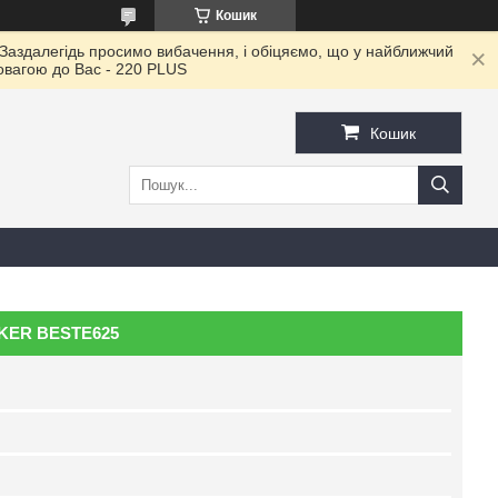
Кошик
 Заздалегідь просимо вибачення, і обіцяємо, що у найближчий
повагою до Ваc - 220 PLUS
Кошик
KER BESTE625