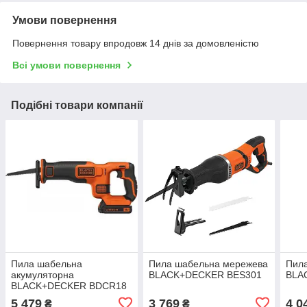
Умови повернення
Повернення товару впродовж 14 днів за домовленістю
Всі умови повернення
Подібні товари компанії
Пила шабельна
Пила шабельна мережева
Пил
акумуляторна
BLACK+DECKER BES301
BLA
BLACK+DECKER BDCR18
5 479
3 769
4 0
₴
₴