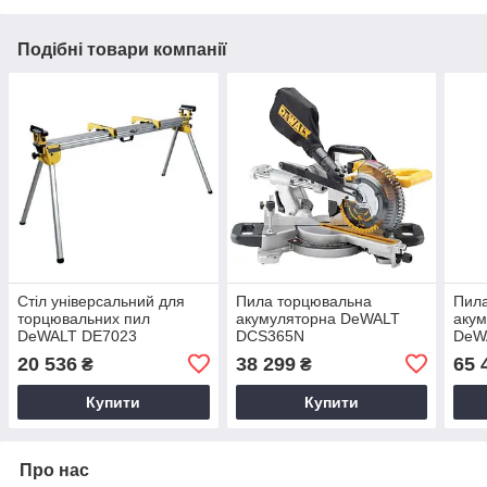
Подібні товари компанії
Стіл універсальний для
Пила торцювальна
Пил
торцювальних пил
акумуляторна DeWALT
акум
DeWALT DE7023
DCS365N
DeW
20 536
38 299
65 
₴
₴
Купити
Купити
Про нас