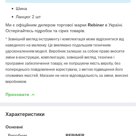
Шина
Ланцюг 2 шт
Ми є офіційним дилером торгової марки
Rebiner
в Україні.
Остерігайтесь підробок та сірих товарів.
* Зовнішній вигляд інструменту і комплектація може відрізнятися від
наведеного на малюнку. Це викликано подальшим технічним
удосконаленням моделі. Виробник залишає за собою право вносити
зміни в конструкцію, комплектацію, зовнішній вигляд, технічне і
програмне забезпечення товару, не погіршуючи якість виробу, без
попереднього повідомлення користувача, з метою підвищення його
споживчих якостей. Магазин не несе відповідальність за зміни, внесені
виробником.
Приховати
Характеристики
Основні
Виробник
REBINER