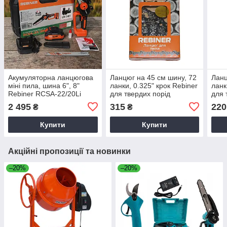
Акумуляторна ланцюгова
Ланцюг на 45 см шину, 72
Ланц
міні пила, шина 6", 8"
ланки, 0.325" крок Rebiner
ланк
Rebiner RCSA-22/20Li
для твердих порід
для 
безщіткова в кейсі (1 АКБ,
деревини
дер
2 495
315
220
₴
₴
4 А/год)
Купити
Купити
Акційні пропозиції та новинки
–20%
–20%