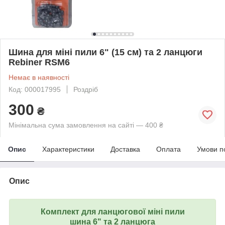
Шина для міні пили 6" (15 см) та 2 ланцюги
Rebiner RSM6
Немає в наявності
Код: 000017995
Роздріб
300
₴
Мінімальна сума замовлення на сайті — 400 ₴
Опис
Характеристики
Доставка
Оплата
Умови п
Опис
Комплект для ланцюгової міні пили
шина 6" та 2 ланцюга