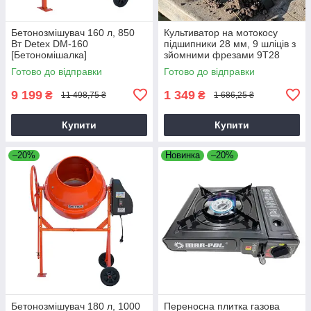
Бетонозмішувач 160 л, 850
Культиватор на мотокосу
Вт Detex DM-160
підшипники 28 мм, 9 шліців з
[Бетономішалка]
зйомними фрезами 9T28
Готово до відправки
Готово до відправки
9 199
1 349
₴
₴
11 498,75 ₴
1 686,25 ₴
Купити
Купити
–20%
Новинка
–20%
Бетонозмішувач 180 л, 1000
Переносна плитка газова