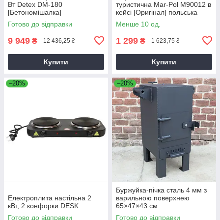
Вт Detex DM-180
туристична Mar-Pol M90012 в
[Бетономішалка]
кейсі [Оригінал] польська
Готово до відправки
Менше 10 од.
9 949
1 299
₴
₴
12 436,25 ₴
1 623,75 ₴
Купити
Купити
–20%
–20%
Буржуйка-пічка сталь 4 мм з
Електроплита настільна 2
варильною поверхнею
кВт, 2 конфорки DESK
65×47×43 см
Готово до відправки
Готово до відправки