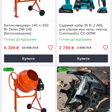
Бетонозмішувач 140 л, 650
Садовий набір 36 В, 2 АКБ
Вт Detex DM-140
для обрізки міні пила, сікатор
[Бетономішалка]
Commandoz CD-009M
Готово до відправки
Готово до відправки
8 399
2 799
₴
₴
10 498,75 ₴
3 498,75 ₴
Купити
Купити
–20%
–20%