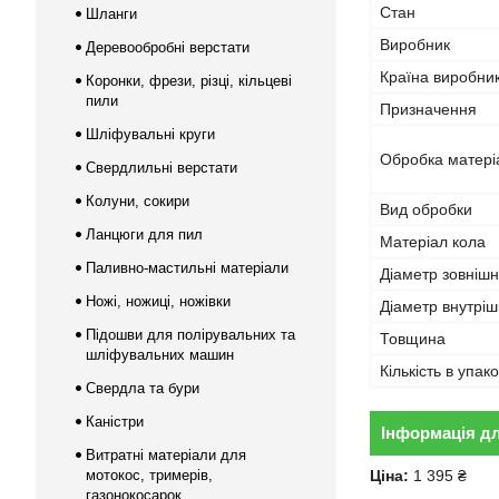
Стан
Шланги
Виробник
Деревообробні верстати
Країна виробни
Коронки, фрези, різці, кільцеві
пили
Призначення
Шліфувальні круги
Обробка матері
Свердлильні верстати
Колуни, сокири
Вид обробки
Ланцюги для пил
Матеріал кола
Паливно-мастильні матеріали
Діаметр зовнішн
Ножі, ножиці, ножівки
Діаметр внутріш
Підошви для полірувальних та
Товщина
шліфувальних машин
Кількість в упако
Свердла та бури
Каністри
Інформація д
Витратні матеріали для
мотокос, тримерів,
Ціна:
1 395 ₴
газонокосарок