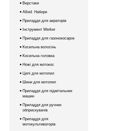
Верстаки
Alloid. Набори
Приладдя для аераторів
Інструмент Werker
Приладдя для газонокосарок
Косильна волосінь
Косильна головка
Ножі для мотокос
Цепі для мотопил
Шини для мотопил
Приладдя для підмітальних
машин
Приладдя для ручних
обприскувачів
Приладдя для
мотокультиваторів