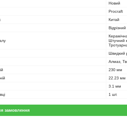
Новий
Procraft
к
Китай
Відрізний
Керамічна
алу
Штучний к
Тротуарн
Швидкий р
Алмаз, Т
ій
230 мм
ній
22.23 мм
3.1 мм
вці
1 шт.
ля замовлення