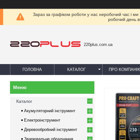
Зараз за графіком роботи у нас неробочий час і ми
робочий день в
220plus.com.ua
ГОЛОВНА
КАТАЛОГ
ПРО КОМПАНІ
Каталог
Акумуляторний інструмент
Електроінструмент
Деревообробний інструмент
Зварювальне обладнання