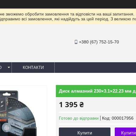
 не зможемо обробити замовлення та відповісти на ваші запитання.
ідправимо всі замовлення, які надійдуть за цей період. З великою 
+380 (67) 752-15-70
Ю
КОНТАКТИ
Диск алмазний 230×3.1×22.23 мм д
1 395 ₴
Готово до відправки
Код:
000017956
Купити
Купити