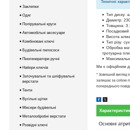
Технічні харак
Заклепки
Тип диску: 
Одяг
Діаметр: 23
Полірувальні круги
Товщина: 3.
Посадковий 
Автомобільні аксесуари
Висота алма
Комбіновані ключі
Тип різу: с
Обробка мате
Будівельні пилососи
тротуарна пли
Максимальна 
Піногенератори ручні
Ми є офіційним 
Набори ключів
* Зовнішній вигляд 
Заточувальні та шліфувальні
залишає за собою пр
верстати
попереднього повідо
Тенти
Вугільні щітки
Міксери будівельні
Характеристи
Металообробні верстати
Основні атри
Розвідні ключі