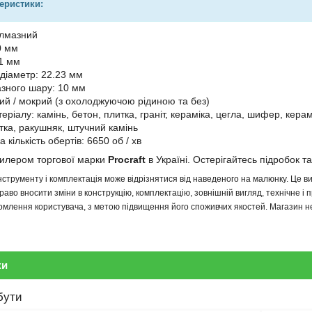
теристики:
алмазний
0 мм
1 мм
діаметр: 22.23 мм
зного шару: 10 мм
ухий / мокрий (з охолоджуючою рідиною та без)
ріалу: камінь, бетон, плитка, граніт, кераміка, цегла, шифер, кера
тка, ракушняк, штучний камінь
кількість обертів: 6650 об / хв
дилером торгової марки
Procraft
в Україні. Остерігайтесь підробок та
інструменту і комплектація може відрізнятися від наведеного на малюнку. Це
аво вносити зміни в конструкцію, комплектацію, зовнішній вигляд, технічне і 
млення користувача, з метою підвищення його споживчих якостей. Магазин не 
ки
бути