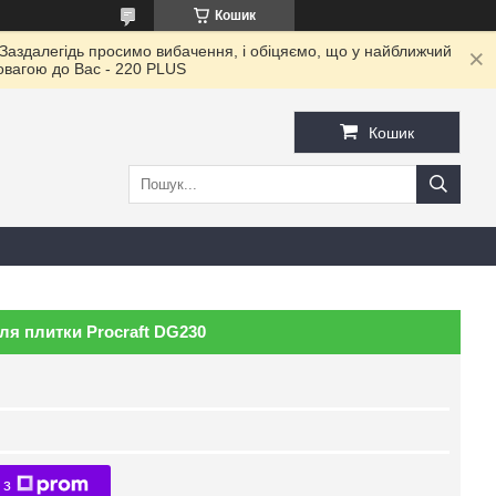
Кошик
 Заздалегідь просимо вибачення, і обіцяємо, що у найближчий
повагою до Ваc - 220 PLUS
Кошик
ля плитки Procraft DG230
 з