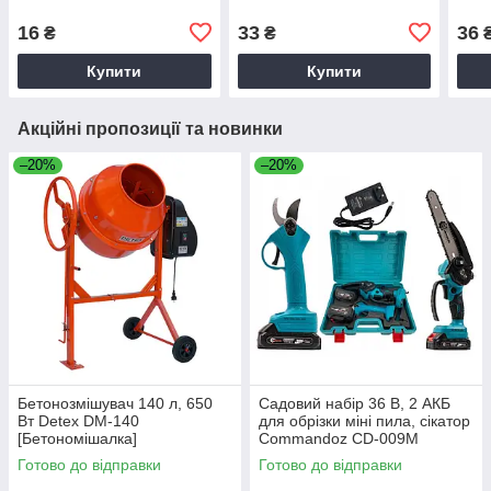
16
33
36
₴
₴
Купити
Купити
Акційні пропозиції та новинки
–20%
–20%
Бетонозмішувач 140 л, 650
Садовий набір 36 В, 2 АКБ
Вт Detex DM-140
для обрізки міні пила, сікатор
[Бетономішалка]
Commandoz CD-009M
Готово до відправки
Готово до відправки