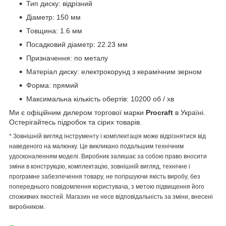
Тип диску: відрізний
Діаметр: 150 мм
Товщина: 1.6 мм
Посадковий діаметр: 22.23 мм
Призначення: по металу
Матеріал диску: електрокорунд з керамічним зерном
Форма: прямий
Максимальна кількість обертів: 10200 об / хв
Ми є офіційним дилером торгової марки
Procraft
в Україні.
Остерігайтесь підробок та сірих товарів.
* Зовнішній вигляд інструменту і комплектація може відрізнятися від
наведеного на малюнку. Це викликано подальшим технічним
удосконаленням моделі. Виробник залишає за собою право вносити
зміни в конструкцію, комплектацію, зовнішній вигляд, технічне і
програмне забезпечення товару, не погіршуючи якість виробу, без
попереднього повідомлення користувача, з метою підвищення його
споживчих якостей. Магазин не несе відповідальність за зміни, внесені
виробником.