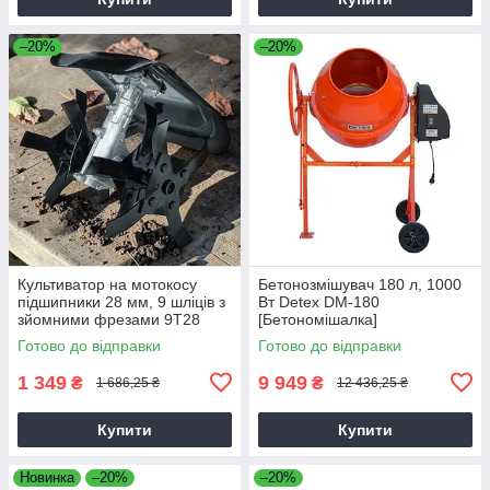
–20%
–20%
Культиватор на мотокосу
Бетонозмішувач 180 л, 1000
підшипники 28 мм, 9 шліців з
Вт Detex DM-180
зйомними фрезами 9T28
[Бетономішалка]
Готово до відправки
Готово до відправки
1 349
9 949
₴
₴
1 686,25 ₴
12 436,25 ₴
Купити
Купити
Новинка
–20%
–20%