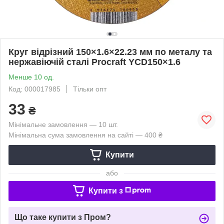
Круг відрізний 150×1.6×22.23 мм по металу та
нержавіючій сталі Procraft YCD150×1.6
Менше 10 од.
Код: 000017985
Тільки опт
33
₴
Мінімальне замовлення — 10 шт.
Мінімальна сума замовлення на сайті — 400 ₴
Купити
або
Купити з
Що таке купити з Пром?