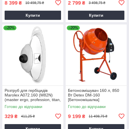
8 399
2 799
₴
₴
10 498,75 ₴
3 498,75 ₴
Купити
Купити
–20%
–20%
Розтруб для гербіцидів
Бетонозмішувач 160 л, 850
Marolex A072.160 (M82N)
Вт Detex DM-160
(master ergo, profession, titan,
[Бетономішалка]
x-line)
Готово до відправки
Готово до відправки
329
9 199
₴
₴
411,25 ₴
11 498,75 ₴
Купити
Купити