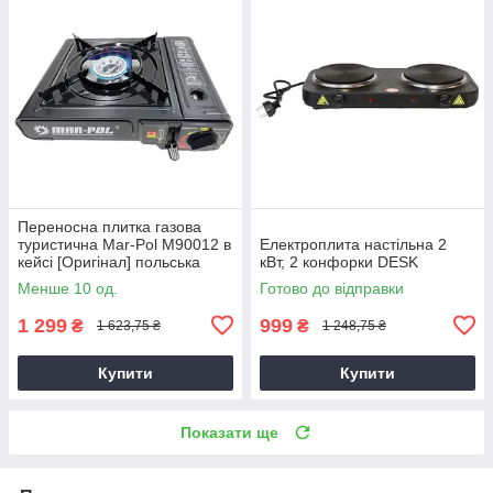
Переносна плитка газова
туристична Mar-Pol M90012 в
Електроплита настільна 2
кейсі [Оригінал] польська
кВт, 2 конфорки DESK
Менше 10 од.
Готово до відправки
1 299
999
₴
₴
1 623,75 ₴
1 248,75 ₴
Купити
Купити
Показати ще