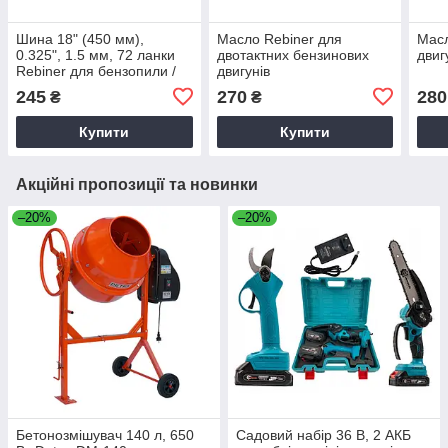
Шина 18" (450 мм),
Масло Rebiner для
Масл
0.325", 1.5 мм, 72 ланки
двотактних бензинових
двиг
Rebiner для бензопили /
двигунів
електропили
245
270
280
₴
₴
Купити
Купити
Акційні пропозиції та новинки
–20%
–20%
Бетонозмішувач 140 л, 650
Садовий набір 36 В, 2 АКБ