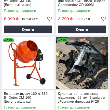
Вт Detex DM-140
для обрізки міні пила, сікатор
[Бетономішалка]
Commandoz CD-009M
Готово до відправки
Готово до відправки
8 399
2 799
₴
₴
10 498,75 ₴
3 498,75 ₴
Купити
Купити
–20%
–20%
Бетонозмішувач 160 л, 850
Культиватор на мотокосу
Вт Detex DM-160
підшипники 28 мм, 9 шліців з
[Бетономішалка]
зйомними фрезами 9T28
Готово до відправки
Готово до відправки