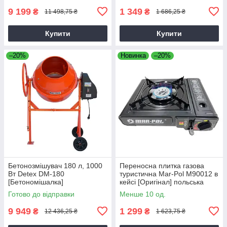
9 199
1 349
₴
₴
11 498,75 ₴
1 686,25 ₴
Купити
Купити
–20%
Новинка
–20%
Бетонозмішувач 180 л, 1000
Переносна плитка газова
Вт Detex DM-180
туристична Mar-Pol M90012 в
[Бетономішалка]
кейсі [Оригінал] польська
Готово до відправки
Менше 10 од.
9 949
1 299
₴
₴
12 436,25 ₴
1 623,75 ₴