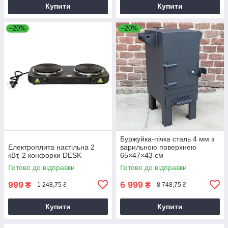
Купити
Купити
–20%
–20%
Буржуйка-пічка сталь 4 мм з
Електроплита настільна 2
варильною поверхнею
кВт, 2 конфорки DESK
65×47×43 см
Готово до відправки
Готово до відправки
999
6 999
₴
₴
1 248,75 ₴
8 748,75 ₴
Купити
Купити