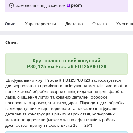
Замовлення під захистом
Опис
Характеристики
Доставка
Оплата
Умови п
Опис
Круг пелюстковий конусний
Р80, 125 мм Procraft FD125P80T29
Шліфувальний
круг Procraft FD125P80T29
застосовується
для чорнового та проміжного шліфування металів, чистової та
напівчистової обробки зварних швів, видалення іржі, фарб та
лаків, очищення литих та кованих деталей, обробки
поверхонь та кромок, зняття задирок. Підходить для обробки
важкодоступних місць, торцевого та плоского шліфування
деталей та конструкцій з різних марок сталі, кольорових
металів та деревини (максимальна ефективність роботи
досягається при куті нахилу диска 15° – 25°).