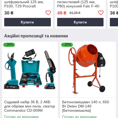
шліфувальний 125 мм,
пелюстковий (125 мм,
шліф
Р100, T29 Procraft
Р80) конусний Falc F-40-
Р100
FD125P100T29 упаковка
533
FZ1
30
49
36
₴
₴
61,25 ₴
10 шт
10 ш
Купити
Купити
Акційні пропозиції та новинки
–20%
–20%
Садовий набір 36 В, 2 АКБ
Бетонозмішувач 140 л, 650
для обрізки міні пила, сікатор
Вт Detex DM-140
Commandoz CD-009M
[Бетономішалка]
Готово до відправки
Готово до відправки