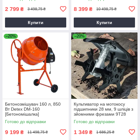
2 799
8 399
₴
₴
3 498,75 ₴
10 498,75 ₴
Купити
Купити
–20%
–20%
Бетонозмішувач 160 л, 850
Культиватор на мотокосу
Вт Detex DM-160
підшипники 28 мм, 9 шліців з
[Бетономішалка]
зйомними фрезами 9T28
Готово до відправки
Готово до відправки
9 199
1 349
₴
₴
11 498,75 ₴
1 686,25 ₴