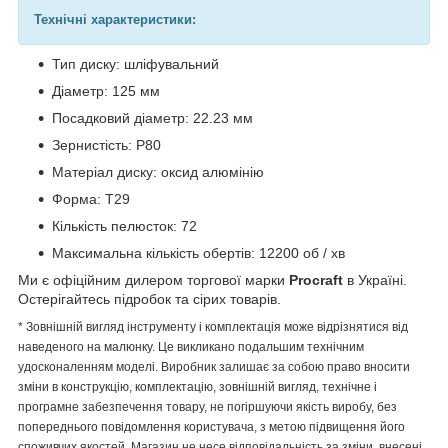
Технічні характеристики:
Тип диску: шліфувальний
Діаметр: 125 мм
Посадковий діаметр: 22.23 мм
Зернистість: Р80
Матеріал диску: оксид алюмінію
Форма: T29
Кількість пелюсток: 72
Максимальна кількість обертів: 12200 об / хв
Ми є офіційним дилером торгової марки
Procraft
в Україні.
Остерігайтесь підробок та сірих товарів.
* Зовнішній вигляд інструменту і комплектація може відрізнятися від
наведеного на малюнку. Це викликано подальшим технічним
удосконаленням моделі. Виробник залишає за собою право вносити
зміни в конструкцію, комплектацію, зовнішній вигляд, технічне і
програмне забезпечення товару, не погіршуючи якість виробу, без
попереднього повідомлення користувача, з метою підвищення його
споживчих якостей. Магазин не несе відповідальність за зміни, внесені