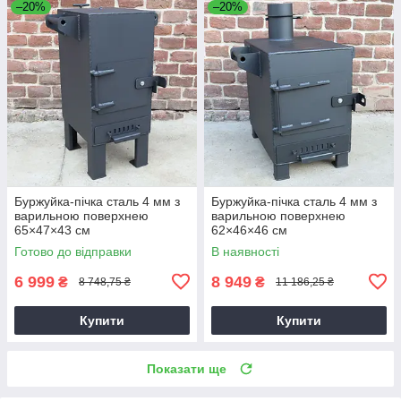
–20%
–20%
Буржуйка-пічка сталь 4 мм з
Буржуйка-пічка сталь 4 мм з
варильною поверхнею
варильною поверхнею
65×47×43 см
62×46×46 см
Готово до відправки
В наявності
6 999
8 949
₴
₴
8 748,75 ₴
11 186,25 ₴
Купити
Купити
Показати ще