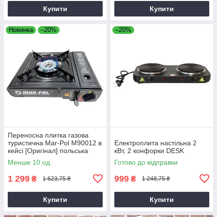
Купити
Купити
Новинка
–20%
–20%
Переносна плитка газова
туристична Mar-Pol M90012 в
Електроплита настільна 2
кейсі [Оригінал] польська
кВт, 2 конфорки DESK
Менше 10 од.
Готово до відправки
1 299
999
₴
₴
1 623,75 ₴
1 248,75 ₴
Купити
Купити