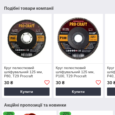
Подібні товари компанії
Круг пелюстковий
Круг пелюстковий
Круг
шліфувальний 125 мм,
шліфувальний 125 мм,
шліф
Р80, T29 Procraft
Р100, T29 Procraft
Р40,
FD125P80T29 упаковка 10
FD125P100T29 упаковка
FD12
30
30
30
₴
₴
шт
10 шт
шт
Купити
Купити
Акційні пропозиції та новинки
–20%
–20%