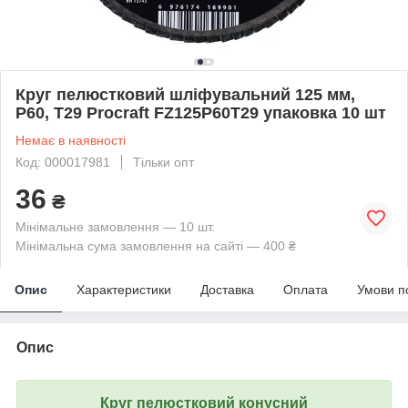
Круг пелюстковий шліфувальний 125 мм,
Р60, T29 Procraft FZ125P60T29 упаковка 10 шт
Немає в наявності
Код: 000017981
Тільки опт
36
₴
Мінімальне замовлення — 10 шт.
Мінімальна сума замовлення на сайті — 400 ₴
Опис
Характеристики
Доставка
Оплата
Умови п
Опис
Круг пелюстковий конусний