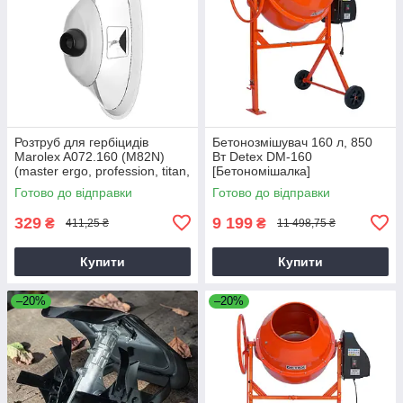
Розтруб для гербіцидів
Бетонозмішувач 160 л, 850
Marolex A072.160 (M82N)
Вт Detex DM-160
(master ergo, profession, titan,
[Бетономішалка]
x-line)
Готово до відправки
Готово до відправки
329
9 199
₴
₴
411,25 ₴
11 498,75 ₴
Купити
Купити
–20%
–20%