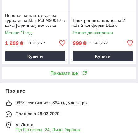
Переносна плитка газова
туристична Mar-Pol M90012 в
Електроплита настільна 2
кейсі [Оригінал] польська
кВт, 2 конфорки DESK
Менше 10 од.
Готово до відправки
1 299
999
₴
₴
1 623,75 ₴
1 248,75 ₴
Купити
Купити
Показати ще
Про нас
99% позитивних з 364 відгуків за рік
Працює з 28.02.2020
м. Львів
Під Голоском, 24, Львів, Україна