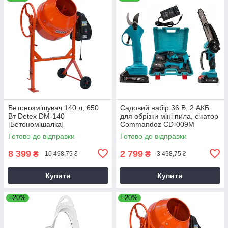
Бетонозмішувач 140 л, 650
Садовий набір 36 В, 2 АКБ
Вт Detex DM-140
для обрізки міні пила, сікатор
[Бетономішалка]
Commandoz CD-009M
Готово до відправки
Готово до відправки
8 399
2 799
₴
₴
10 498,75 ₴
3 498,75 ₴
Купити
Купити
–20%
–20%