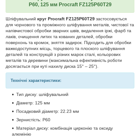
Р60, 125 мм Procraft FZ125P60T29
Шліфувальний
круг Procraft FZ125P60T29
застосовується
для чорнового та проміжного шліфування металів, чистової та
напівчистової обробки зварних швів, видалення іржі, фарб та
лаків, очищення литих та кованих деталей, обробки
поверхонь та кромок, зняття задирок. Підходить для обробки
важкодоступних місць, торцевого та плоского шліфування
деталей та конструкцій з різних марок сталі, кольорових
металів та деревини (максимальна ефективність роботи
досягається при куті нахилу диска 15° – 25°).
Технічні характеристики:
Тип диску: шліфувальний
Діаметр: 125 мм
Посадковий діаметр: 22.23 мм
Зернистість: Р60
Матеріал диску: комбінація цирконію та оксиду
алюмінію