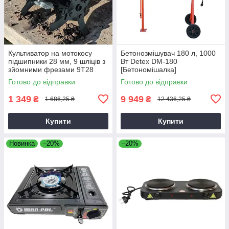
Культиватор на мотокосу
Бетонозмішувач 180 л, 1000
підшипники 28 мм, 9 шліців з
Вт Detex DM-180
зйомними фрезами 9T28
[Бетономішалка]
Готово до відправки
Готово до відправки
1 349
9 949
₴
₴
1 686,25 ₴
12 436,25 ₴
Купити
Купити
Новинка
–20%
–20%