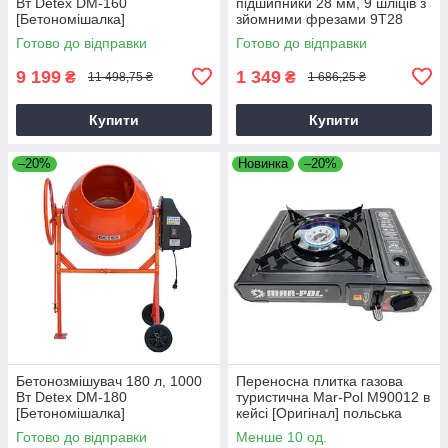
Вт Detex DM-160
підшипники 28 мм, 9 шліців з
[Бетономішалка]
зйомними фрезами 9T28
Готово до відправки
Готово до відправки
9 199
1 349
₴
₴
11 498,75 ₴
1 686,25 ₴
Купити
Купити
–20%
Новинка
–20%
Бетонозмішувач 180 л, 1000
Переносна плитка газова
Вт Detex DM-180
туристична Mar-Pol M90012 в
[Бетономішалка]
кейсі [Оригінал] польська
Готово до відправки
Менше 10 од.