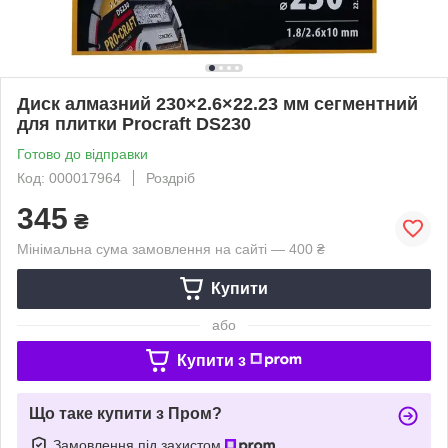
Диск алмазний 230×2.6×22.23 мм сегментний
для плитки Procraft DS230
Готово до відправки
Код: 000017964
Роздріб
345
₴
Мінімальна сума замовлення на сайті — 400 ₴
Купити
або
Купити з
Що таке купити з Пром?
Замовлення під захистом