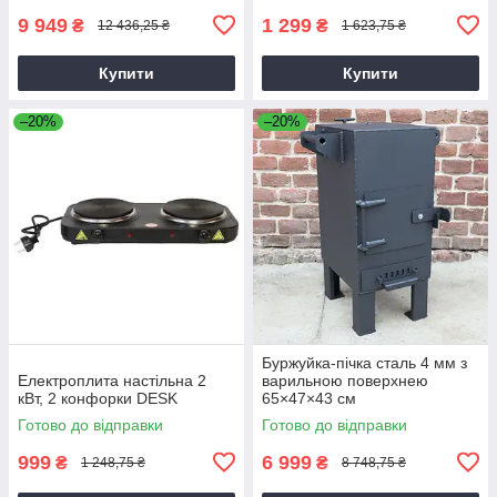
9 949
1 299
₴
₴
12 436,25 ₴
1 623,75 ₴
Купити
Купити
–20%
–20%
Буржуйка-пічка сталь 4 мм з
Електроплита настільна 2
варильною поверхнею
кВт, 2 конфорки DESK
65×47×43 см
Готово до відправки
Готово до відправки
999
6 999
₴
₴
1 248,75 ₴
8 748,75 ₴