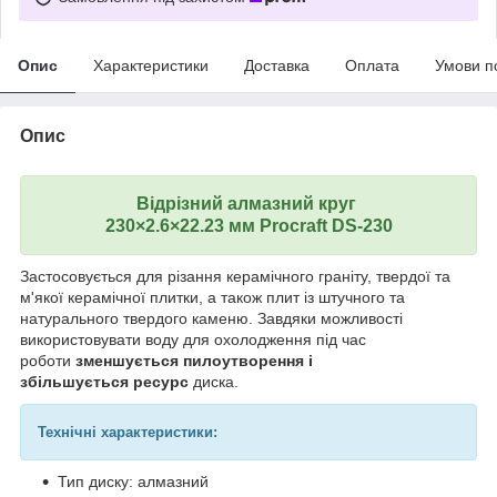
Опис
Характеристики
Доставка
Оплата
Умови п
Опис
Відрізний алмазний круг
230×2.6×22.23 мм Procraft DS-230
Застосовується для різання керамічного граніту, твердої та
м'якої керамічної плитки, а також плит із штучного та
натурального твердого каменю. Завдяки можливості
використовувати воду для охолодження під час
роботи
зменшується пилоутворення і
збільшується ресурс
диска.
Технічні характеристики:
Тип диску: алмазний