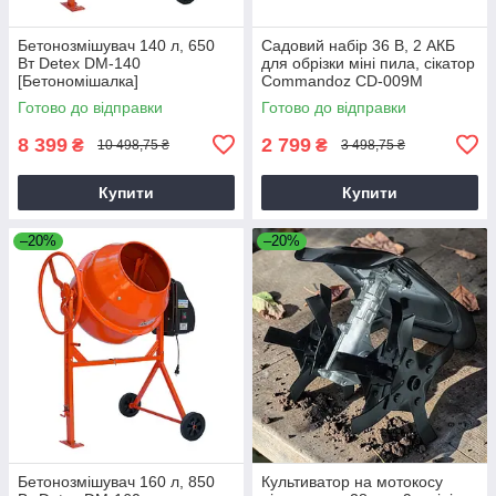
Бетонозмішувач 140 л, 650
Садовий набір 36 В, 2 АКБ
Вт Detex DM-140
для обрізки міні пила, сікатор
[Бетономішалка]
Commandoz CD-009M
Готово до відправки
Готово до відправки
8 399
2 799
₴
₴
10 498,75 ₴
3 498,75 ₴
Купити
Купити
–20%
–20%
Бетонозмішувач 160 л, 850
Культиватор на мотокосу