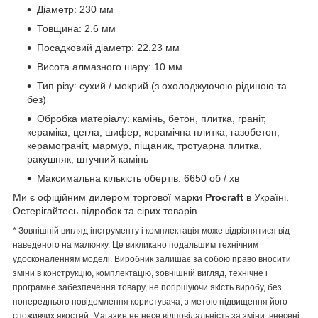
Діаметр: 230 мм
Товщина: 2.6 мм
Посадковий діаметр: 22.23 мм
Висота алмазного шару: 10 мм
Тип різу: сухий / мокрий (з охолоджуючою рідиною та
без)
Обробка матеріалу: камінь, бетон, плитка, граніт,
кераміка, цегла, шифер, керамічна плитка, газобетон,
керамограніт, мармур, піщаник, тротуарна плитка,
ракушняк, штучний камінь
Максимальна кількість обертів: 6650 об / хв
Ми є офіційним дилером торгової марки
Procraft
в Україні.
Остерігайтесь підробок та сірих товарів.
* Зовнішній вигляд інструменту і комплектація може відрізнятися від
наведеного на малюнку. Це викликано подальшим технічним
удосконаленням моделі. Виробник залишає за собою право вносити
зміни в конструкцію, комплектацію, зовнішній вигляд, технічне і
програмне забезпечення товару, не погіршуючи якість виробу, без
попереднього повідомлення користувача, з метою підвищення його
споживчих якостей. Магазин не несе відповідальність за зміни, внесені