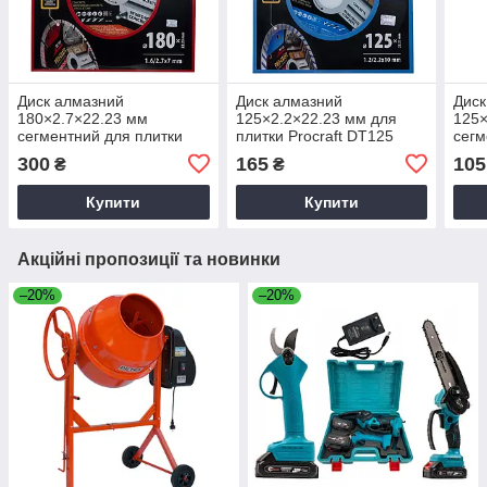
Диск алмазний
Диск алмазний
Диск
180×2.7×22.23 мм
125×2.2×22.23 мм для
125×
сегментний для плитки
плитки Procraft DT125
сегм
Procraft DC180
Proc
300
165
105
₴
₴
Купити
Купити
Акційні пропозиції та новинки
–20%
–20%