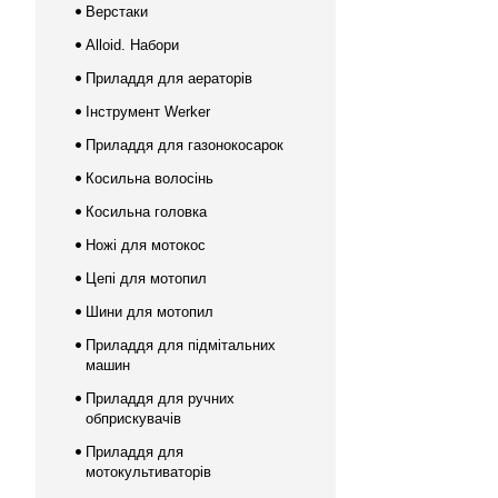
Верстаки
Alloid. Набори
Приладдя для аераторів
Інструмент Werker
Приладдя для газонокосарок
Косильна волосінь
Косильна головка
Ножі для мотокос
Цепі для мотопил
Шини для мотопил
Приладдя для підмітальних
машин
Приладдя для ручних
обприскувачів
Приладдя для
мотокультиваторів