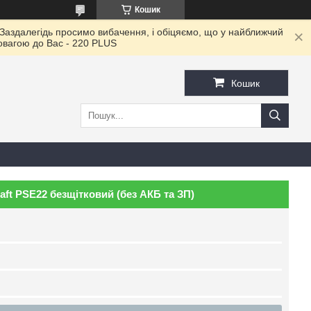
Кошик
 Заздалегідь просимо вибачення, і обіцяємо, що у найближчий
повагою до Ваc - 220 PLUS
Кошик
ft PSE22 безщітковий (без АКБ та ЗП)