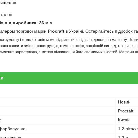
очищення
 талон
ія від виробника: 36 міс
дилером торгової марки
Procraft
в Україні. Остерігайтесь підробок та
інструменту і комплектація може відрізнятися від наведеного на малюнку. Це
аво вносити зміни в конструкцію, комплектацію, зовнішній вигляд, технічне і 
млення користувача, з метою підвищення його споживчих якостей. Магазин не 
ки
Новий
Procraft
к
Китай
 фарбопульта
1.2 літр/х
озпилювача
1.2 л