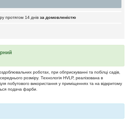
ру протягом 14 днів
за домовленістю
орний
здоблювальних роботах, при обприскуванні та побілці садів,
середнього розміру. Технологія HVLP, реалізована в
 для побутового використання у приміщеннях та на відкритому
ться подача фарби.