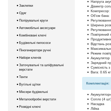
Напруга аку
Заклепки
Діаметр сопл
Компресор:
Одяг
Об'єм бака:
Регулювання
Полірувальні круги
Ширина розп
Автомобільні аксесуари
Регулювання
Повітряний п
Комбіновані ключі
Продуктивніс
Будівельні пилососи
Відстань ро
Максимальна
Піногенератори ручні
Режим повіт
Набори ключів
Акумулятор в
Зарядний при
Заточувальні та шліфувальні
Сумісність з
верстати
Вага: 0.65 кг
Тенти
Комплектація:
Вугільні щітки
Міксери будівельні
Акумулятор
Сопло (4 шт
Металообробні верстати
Насадка
Розвідні ключі
Лійка