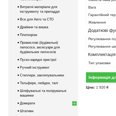
Витратні матеріали для
Вага
інструменту та приладдя
Гарантійний тер
Все для Авто та СТО
Живлення
Драбини та вишка
Додаткові фун
Плиткорізи
Регулювання по
Промислові (будівельні)
Регулювання ш
пилососи, аксесуари для
будівельних пилососів
Комплектація
Пуско-зарядні пристрої
Тип упаковки
Ручний інструмент
Степлери, заклепувальники
Інформація д
Тельфери, лебідки, талі
Ціна:
1 920 ₴
Шліфувальні та полірувальні
машинки
Домкрати
Штативи