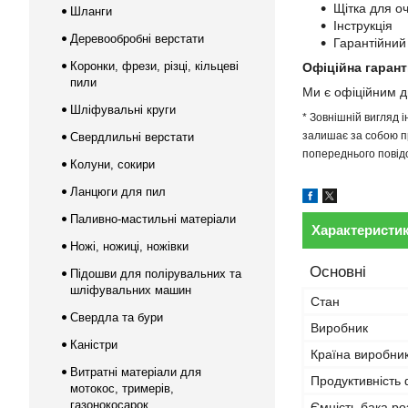
Щітка для 
Шланги
Інструкція
Деревообробні верстати
Гарантійний
Коронки, фрези, різці, кільцеві
Офіційна гарант
пили
Ми є офіційним 
Шліфувальні круги
* Зовнішній вигляд 
залишає за собою пр
Свердлильні верстати
попереднього повідо
Колуни, сокири
Ланцюги для пил
Паливно-мастильні матеріали
Характеристи
Ножі, ножиці, ножівки
Основні
Підошви для полірувальних та
шліфувальних машин
Стан
Свердла та бури
Виробник
Каністри
Країна виробни
Витратні матеріали для
Продуктивність
мотокос, тримерів,
газонокосарок
Ємність бака р