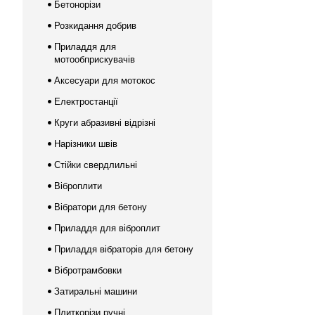
Бетонорізи
Розкидання добрив
Приладдя для
мотообприскувачів
Аксесуари для мотокос
Електростанції
Круги абразивні відрізні
Нарізники швів
Стійки свердлильні
Віброплити
Вібратори для бетону
Приладдя для віброплит
Приладдя вібраторів для бетону
Вібротрамбовки
Затиральні машини
Плиткорізи ручні