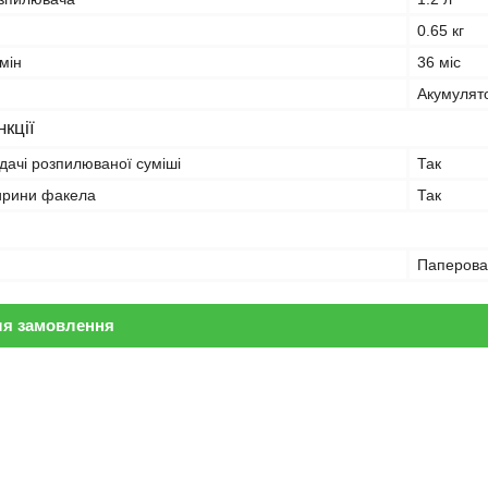
0.65 кг
мін
36 міс
Акумулят
кції
дачі розпилюваної суміші
Так
ирини факела
Так
Паперова
ля замовлення