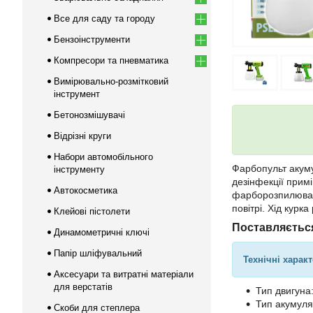
Все для саду та городу
Бензоінструменти
Компресори та пневматика
Вимірювально-розмітковий
інструмент
Бетонозмішувачі
Відрізні круги
Набори автомобільного
Фарбопульт акуму
інструменту
дезінфекції прим
Автокосметика
фарборозпилювачі
повітрі. Хід кур
Клейові пістолети
Поставляється
Динамометричні ключі
Папір шліфувальний
Технічні харак
Аксесуари та витратні матеріали
для верстатів
Тип двигуна
Тип акумулят
Скоби для степлера