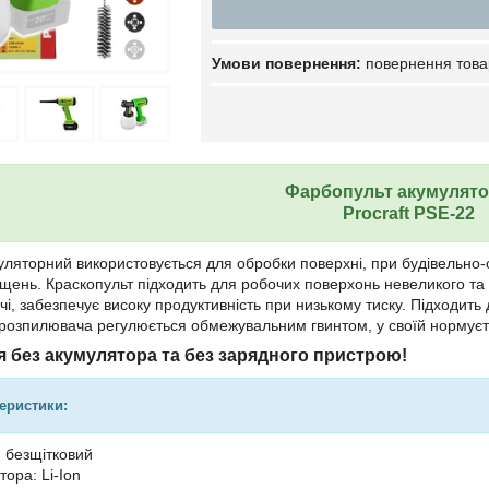
повернення това
Фарбопульт акумулят
Procraft PSE-22
ляторний використовується для обробки поверхні, при будівельно-о
іщень. Краскопульт підходить для робочих поверхонь невеликого та 
, забезпечує високу продуктивність при низькому тиску. Підходить
ка розпилювача регулюється обмежувальним гвинтом, у своїй нормує
 без акумулятора та без зарядного пристрою!
теристики:
: безщітковий
ора: Li-Ion