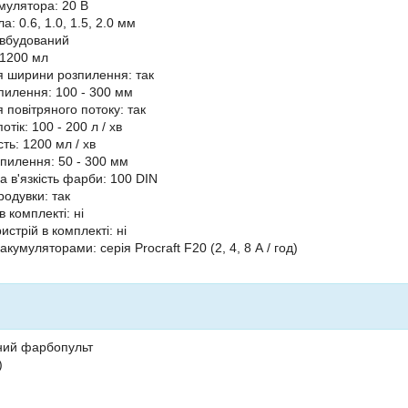
мулятора: 20 В
а: 0.6, 1.0, 1.5, 2.0 мм
 вбудований
 1200 мл
 ширини розпилення: так
илення: 100 - 300 мм
 повітряного потоку: так
отік: 100 - 200 л / хв
ть: 1200 мл / хв
зпилення: 50 - 300 мм
 в'язкість фарби: 100 DIN
родувки: так
 комплекті: ні
стрій в комплекті: ні
 акумуляторами: серія Procraft F20 (2, 4, 8 А / год)
ний фарбопульт
)