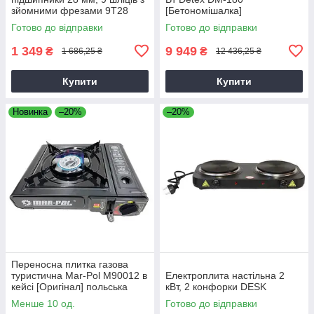
зйомними фрезами 9T28
[Бетономішалка]
Готово до відправки
Готово до відправки
1 349
9 949
₴
₴
1 686,25 ₴
12 436,25 ₴
Купити
Купити
Новинка
–20%
–20%
Переносна плитка газова
туристична Mar-Pol M90012 в
Електроплита настільна 2
кейсі [Оригінал] польська
кВт, 2 конфорки DESK
Менше 10 од.
Готово до відправки