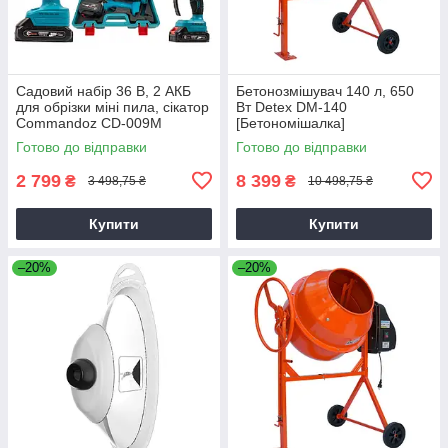
Садовий набір 36 В, 2 АКБ
Бетонозмішувач 140 л, 650
для обрізки міні пила, сікатор
Вт Detex DM-140
Commandoz CD-009M
[Бетономішалка]
Готово до відправки
Готово до відправки
2 799
8 399
₴
₴
3 498,75 ₴
10 498,75 ₴
Купити
Купити
–20%
–20%