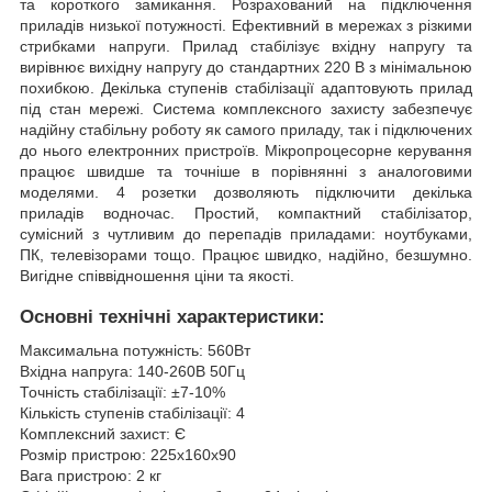
та короткого замикання. Розрахований на підключення
приладів низької потужності. Ефективний в мережах з різкими
стрибками напруги. Прилад стабілізує вхідну напругу та
вирівнює вихідну напругу до стандартних 220 В з мінімальною
похибкою. Декілька ступенів стабілізації адаптовують прилад
під стан мережі. Система комплексного захисту забезпечує
надійну стабільну роботу як самого приладу, так і підключених
до нього електронних пристроїв. Мікропроцесорне керування
працює швидше та точніше в порівнянні з аналоговими
моделями. 4 розетки дозволяють підключити декілька
приладів водночас. Простий, компактний стабілізатор,
сумісний з чутливим до перепадів приладами: ноутбуками,
ПК, телевізорами тощо. Працює швидко, надійно, безшумно.
Вигідне співвідношення ціни та якості.
Основні технічні характеристики:
Максимальна потужність: 560Вт
Вхідна напруга: 140-260В 50Гц
Точність стабілізації: ±7-10%
Кількість ступенів стабілізації: 4
Комплексний захист: Є
Розмір пристрою: 225х160х90
Вага пристрою: 2 кг