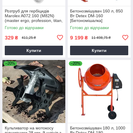
Розтруб для гербіцидів
Бетонозмішувач 160 л, 850
Marolex A072.160 (M82N)
Вт Detex DM-160
(master ergo, profession, titan,
[Бетономішалка]
x-line)
Готово до відправки
Готово до відправки
329
9 199
₴
₴
411,25 ₴
11 498,75 ₴
Купити
Купити
–20%
–20%
Культиватор на мотокосу
Бетонозмішувач 180 л, 1000
підшипники 28 мм, 9 шліців з
Вт Detex DM-180