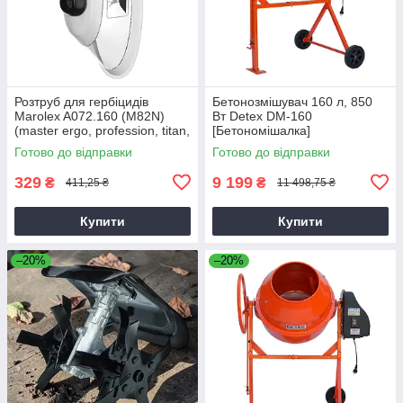
Розтруб для гербіцидів
Бетонозмішувач 160 л, 850
Marolex A072.160 (M82N)
Вт Detex DM-160
(master ergo, profession, titan,
[Бетономішалка]
x-line)
Готово до відправки
Готово до відправки
329
9 199
₴
₴
411,25 ₴
11 498,75 ₴
Купити
Купити
–20%
–20%