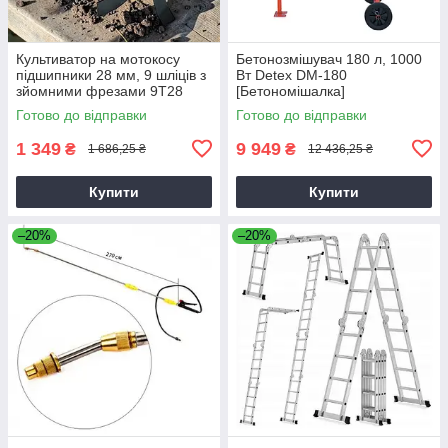
Культиватор на мотокосу
Бетонозмішувач 180 л, 1000
підшипники 28 мм, 9 шліців з
Вт Detex DM-180
зйомними фрезами 9T28
[Бетономішалка]
Готово до відправки
Готово до відправки
1 349
9 949
₴
₴
1 686,25 ₴
12 436,25 ₴
Купити
Купити
–20%
–20%