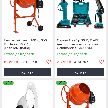
Бетонозмішувач 140 л, 650
Садовий набір 36 В, 2 АКБ
Вт Detex DM-140
для обрізки міні пила, сікатор
[Бетономішалка]
Commandoz CD-009M
Готово до відправки
Готово до відправки
8 399
2 799
₴
₴
10 498,75 ₴
3 498,75 ₴
Купити
Купити
–20%
–20%