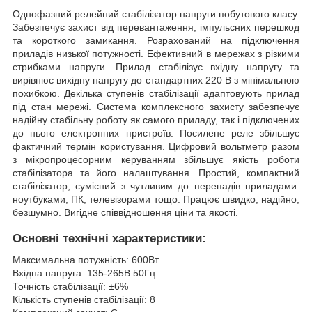
Однофазний релейний стабілізатор напруги побутового класу.
Забезпечує захист від перевантаження, імпульсних перешкод
та короткого замикання. Розрахований на підключення
приладів низької потужності. Ефективний в мережах з різкими
стрибками напруги. Прилад стабілізує вхідну напругу та
вирівнює вихідну напругу до стандартних 220 В з мінімальною
похибкою. Декілька ступенів стабілізації адаптовують прилад
під стан мережі. Система комплексного захисту забезпечує
надійну стабільну роботу як самого приладу, так і підключених
до нього електронних пристроїв. Посилене реле збільшує
фактичний термін користування. Цифровий вольтметр разом
з мікропроцесорним керуванням збільшує якість роботи
стабілізатора та його налаштування. Простий, компактний
стабілізатор, сумісний з чутливим до перепадів приладами:
ноутбуками, ПК, телевізорами тощо. Працює швидко, надійно,
безшумно. Вигідне співвідношення ціни та якості.
Основні технічні характеристики:
Максимальна потужність: 600Вт
Вхідна напруга: 135-265В 50Гц
Точність стабілізації: ±6%
Кількість ступенів стабілізації: 8