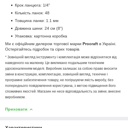
Крок ланцюга: 1/4"
Кількість ланок: 48
Товщина ланки: 1.1 мм
Довжина шини: 24 см (8")
Упаковка: картонна коробка
Ми є офіційним дилером торгової марки
Procraft
в Україні.
Остерігайтесь підробок та сірих товарів.
* Зовнішній вигляд інструменту і комплектація може відрізнятися від
наведеного на малюнку. Це викликано подальшим технічним
удосконаленням моделі. Виробник залишає за собою право вносити
зміни в конструкцію, комплектацію, зовнішній вигляд, технічне і
програмне забезпечення товару, не погіршуючи якість виробу, без
попереднього повідомлення користувача, з метою підвищення його
споживчих якостей. Магазин не несе відповідальність за зміни, внесені
виробником.
Приховати
Характеристики