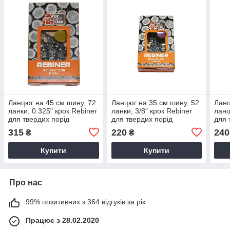
Ланцюг на 45 см шину, 72
Ланцюг на 35 см шину, 52
Ланц
ланки, 0.325" крок Rebiner
ланки, 3/8" крок Rebiner
лано
для твердих порід
для твердих порід
для 
деревини
деревини
дер
315
220
240
₴
₴
Купити
Купити
Про нас
99% позитивних з 364 відгуків за рік
Працює з 28.02.2020