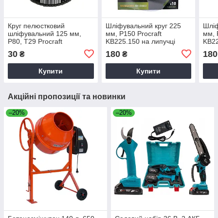
Круг пелюстковий
Шліфувальний круг 225
Шліф
шліфувальний 125 мм,
мм, P150 Procraft
мм, 
Р80, T29 Procraft
KB225.150 на липучці
KB22
FD125P80T29 упаковка 10
(упаковка 10 шт)
(упа
30
180
180
₴
₴
шт
Купити
Купити
Акційні пропозиції та новинки
–20%
–20%