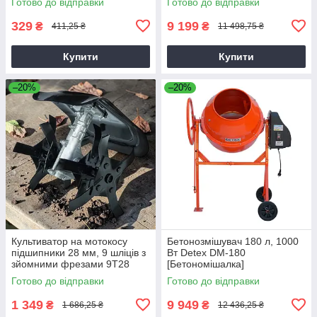
Готово до відправки
Готово до відправки
329
9 199
₴
₴
411,25 ₴
11 498,75 ₴
Купити
Купити
–20%
–20%
Культиватор на мотокосу
Бетонозмішувач 180 л, 1000
підшипники 28 мм, 9 шліців з
Вт Detex DM-180
зйомними фрезами 9T28
[Бетономішалка]
Готово до відправки
Готово до відправки
1 349
9 949
₴
₴
1 686,25 ₴
12 436,25 ₴