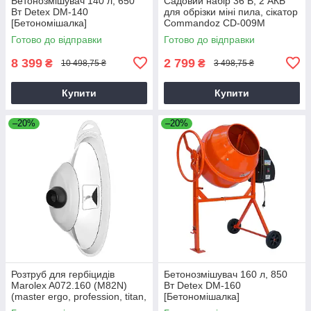
Бетонозмішувач 140 л, 650
Садовий набір 36 В, 2 АКБ
Вт Detex DM-140
для обрізки міні пила, сікатор
[Бетономішалка]
Commandoz CD-009M
Готово до відправки
Готово до відправки
8 399
2 799
₴
₴
10 498,75 ₴
3 498,75 ₴
Купити
Купити
–20%
–20%
Розтруб для гербіцидів
Бетонозмішувач 160 л, 850
Marolex A072.160 (M82N)
Вт Detex DM-160
(master ergo, profession, titan,
[Бетономішалка]
x-line)