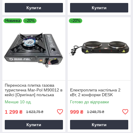
Купити
Купити
Новинка
–20%
–20%
Переносна плитка газова
туристична Mar-Pol M90012 в
Електроплита настільна 2
кейсі [Оригінал] польська
кВт, 2 конфорки DESK
Менше 10 од.
Готово до відправки
1 299
999
₴
₴
1 623,75 ₴
1 248,75 ₴
Купити
Купити