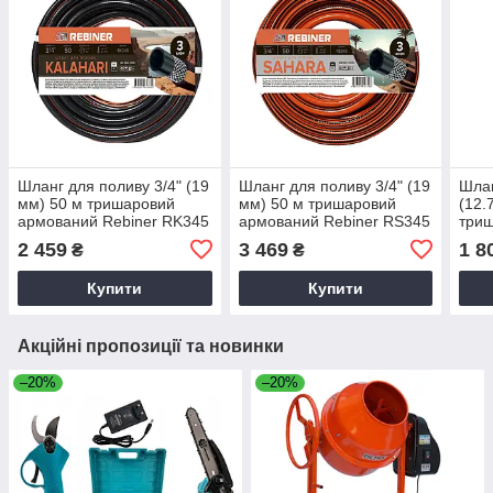
Шланг для поливу 3/4" (19
Шланг для поливу 3/4" (19
Шлан
мм) 50 м тришаровий
мм) 50 м тришаровий
(12.
армований Rebiner RK345
армований Rebiner RS345
три
Rebi
2 459
3 469
1 8
₴
₴
Купити
Купити
Акційні пропозиції та новинки
–20%
–20%