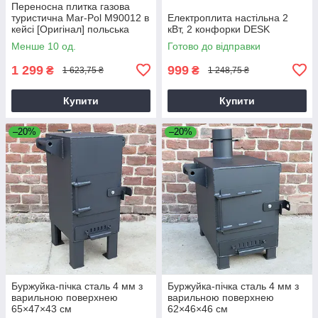
Переносна плитка газова
туристична Mar-Pol M90012 в
Електроплита настільна 2
кейсі [Оригінал] польська
кВт, 2 конфорки DESK
Менше 10 од.
Готово до відправки
1 299
999
₴
₴
1 623,75 ₴
1 248,75 ₴
Купити
Купити
–20%
–20%
Буржуйка-пічка сталь 4 мм з
Буржуйка-пічка сталь 4 мм з
варильною поверхнею
варильною поверхнею
65×47×43 см
62×46×46 см