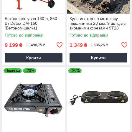
Бетонозмішувач 160 л, 850
Культиватор на мотокосу
Вт Detex DM-160
підшипники 28 мм, 9 шліців з
[Бетономішалка]
зйомними фрезами 9T28
Готово до відправки
Готово до відправки
9 199
1 349
₴
₴
11 498,75 ₴
1 686,25 ₴
Купити
Купити
Новинка
–20%
–20%