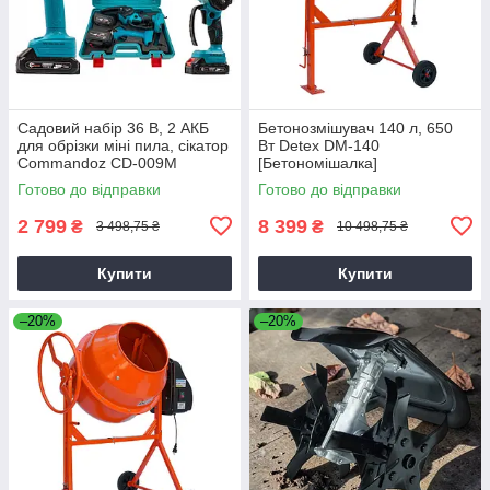
Садовий набір 36 В, 2 АКБ
Бетонозмішувач 140 л, 650
для обрізки міні пила, сікатор
Вт Detex DM-140
Commandoz CD-009M
[Бетономішалка]
Готово до відправки
Готово до відправки
2 799
8 399
₴
₴
3 498,75 ₴
10 498,75 ₴
Купити
Купити
–20%
–20%