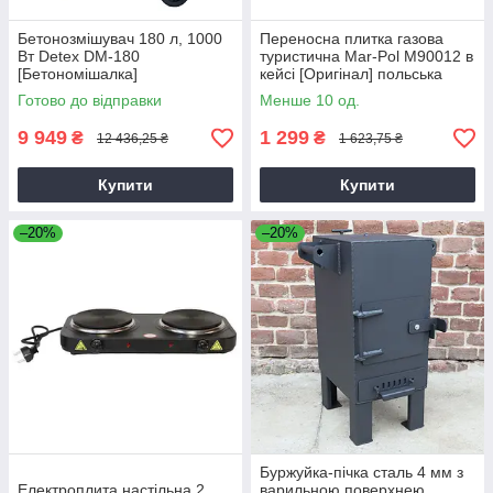
Бетонозмішувач 180 л, 1000
Переносна плитка газова
Вт Detex DM-180
туристична Mar-Pol M90012 в
[Бетономішалка]
кейсі [Оригінал] польська
Готово до відправки
Менше 10 од.
9 949
1 299
₴
₴
12 436,25 ₴
1 623,75 ₴
Купити
Купити
–20%
–20%
Буржуйка-пічка сталь 4 мм з
Електроплита настільна 2
варильною поверхнею