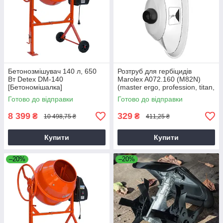
Бетонозмішувач 140 л, 650
Розтруб для гербіцидів
Вт Detex DM-140
Marolex A072.160 (M82N)
[Бетономішалка]
(master ergo, profession, titan,
x-line)
Готово до відправки
Готово до відправки
8 399
329
₴
₴
10 498,75 ₴
411,25 ₴
Купити
Купити
–20%
–20%