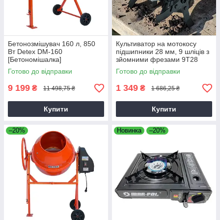
Бетонозмішувач 160 л, 850
Культиватор на мотокосу
Вт Detex DM-160
підшипники 28 мм, 9 шліців з
[Бетономішалка]
зйомними фрезами 9T28
Готово до відправки
Готово до відправки
9 199
1 349
₴
₴
11 498,75 ₴
1 686,25 ₴
Купити
Купити
–20%
Новинка
–20%