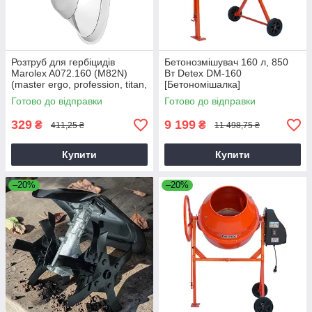
Розтруб для гербіцидів
Бетонозмішувач 160 л, 850
Marolex A072.160 (M82N)
Вт Detex DM-160
(master ergo, profession, titan,
[Бетономішалка]
x-line)
Готово до відправки
Готово до відправки
329
9 199
₴
₴
411,25 ₴
11 498,75 ₴
Купити
Купити
–20%
–20%