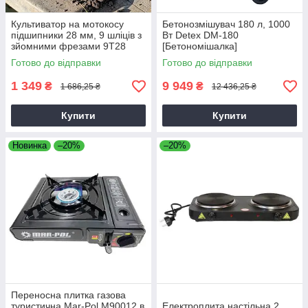
Культиватор на мотокосу
Бетонозмішувач 180 л, 1000
підшипники 28 мм, 9 шліців з
Вт Detex DM-180
зйомними фрезами 9T28
[Бетономішалка]
Готово до відправки
Готово до відправки
1 349
9 949
₴
₴
1 686,25 ₴
12 436,25 ₴
Купити
Купити
Новинка
–20%
–20%
Переносна плитка газова
туристична Mar-Pol M90012 в
Електроплита настільна 2