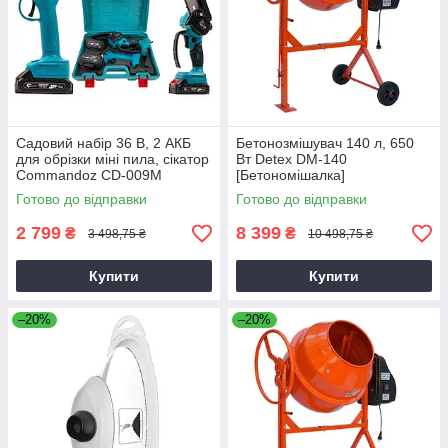
Садовий набір 36 В, 2 АКБ
Бетонозмішувач 140 л, 650
для обрізки міні пила, сікатор
Вт Detex DM-140
Commandoz CD-009M
[Бетономішалка]
Готово до відправки
Готово до відправки
2 799
8 399
₴
₴
3 498,75 ₴
10 498,75 ₴
Купити
Купити
–20%
–20%