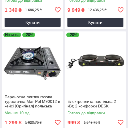
Готово до відправки
Готово до відправки
1 349
9 949
₴
₴
1 686,25 ₴
12 436,25 ₴
Купити
Купити
Новинка
–20%
–20%
Переносна плитка газова
туристична Mar-Pol M90012 в
Електроплита настільна 2
кейсі [Оригінал] польська
кВт, 2 конфорки DESK
Менше 10 од.
Готово до відправки
1 299
999
₴
₴
1 623,75 ₴
1 248,75 ₴