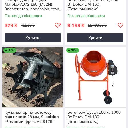
Marolex A072.160 (M82N)
Вт Detex DM-160
(master ergo, profession, titan,
[Бетономішалка]
x-line)
Готово до відправки
Готово до відправки
329
9 199
₴
₴
411,25 ₴
11 498,75 ₴
Купити
Купити
–20%
–20%
Культиватор на мотокосу
Бетонозмішувач 180 л, 1000
підшипники 28 мм, 9 шліців з
Вт Detex DM-180
зйомними фрезами 9T28
[Бетономішалка]