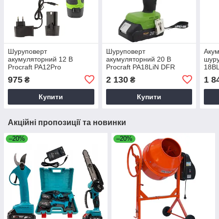
Шуруповерт
Шуруповерт
Аку
акумуляторний 12 В
акумуляторний 20 В
шуру
Procraft PA12Pro
Procraft PA18LiN DFR
18BL
безщітковий (1 АКБ, 2 А/
безщітковий в кейсі (1
(2 А
975
2 130
1 8
₴
₴
год)
АКБ, 2 А/год)
Купити
Купити
Акційні пропозиції та новинки
–20%
–20%