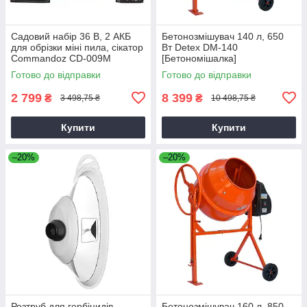
Садовий набір 36 В, 2 АКБ
Бетонозмішувач 140 л, 650
для обрізки міні пила, сікатор
Вт Detex DM-140
Commandoz CD-009M
[Бетономішалка]
Готово до відправки
Готово до відправки
2 799
8 399
₴
₴
3 498,75 ₴
10 498,75 ₴
Купити
Купити
–20%
–20%
Розтруб для гербіцидів
Бетонозмішувач 160 л, 850