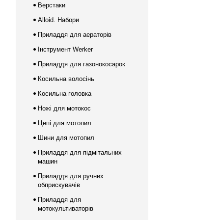
Верстаки
Alloid. Набори
Приладдя для аераторів
Інструмент Werker
Приладдя для газонокосарок
Косильна волосінь
Косильна головка
Ножі для мотокос
Цепі для мотопил
Шини для мотопил
Приладдя для підмітальних
машин
Приладдя для ручних
обприскувачів
Приладдя для
мотокультиваторів