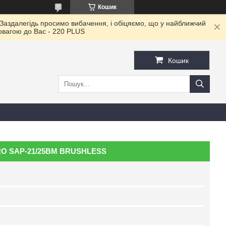
Кошик
 Заздалегідь просимо вибачення, і обіцяємо, що у найближчий
повагою до Ваc - 220 PLUS
Кошик
PRO SAP-21/25BM BRUSHLESS