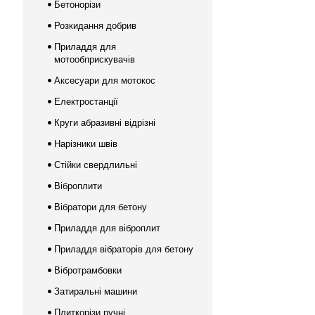
Бетонорізи
Розкидання добрив
Приладдя для
мотообприскувачів
Аксесуари для мотокос
Електростанції
Круги абразивні відрізні
Нарізники швів
Стійки свердлильні
Віброплити
Вібратори для бетону
Приладдя для віброплит
Приладдя вібраторів для бетону
Вібротрамбовки
Затиральні машини
Плиткорізи ручні