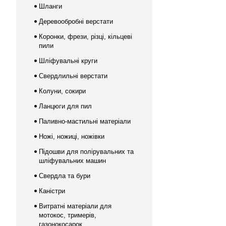
Шланги
Деревообробні верстати
Коронки, фрези, різці, кільцеві
пили
Шліфувальні круги
Свердлильні верстати
Колуни, сокири
Ланцюги для пил
Паливно-мастильні матеріали
Ножі, ножиці, ножівки
Підошви для полірувальних та
шліфувальних машин
Свердла та бури
Каністри
Витратні матеріали для
мотокос, тримерів,
газонокосарок